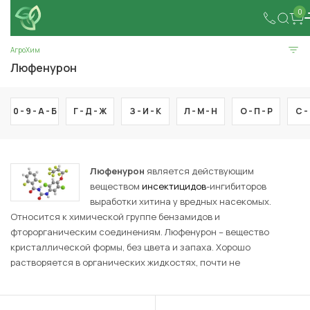
0
АгроХим
Люфенурон
0 - 9 -
А -
Б
Г -
Д -
Ж
З -
И -
К
Л -
М -
Н
О -
П -
Р
С -
Люфенурон
является действующим
веществом
инсектицидов
-ингибиторов
выработки хитина у вредных насекомых.
Относится к химической группе бензамидов и
фторорганическим соединениям. Люфенурон – вещество
кристаллической формы, без цвета и запаха. Хорошо
растворяется в органических жидкостях, почти не
растворяется в воде. Сохраняет эффективность при
ультрафиолете и сильном ветре, используется
самостоятельно и в баковых смесях в сельском хозяйстве