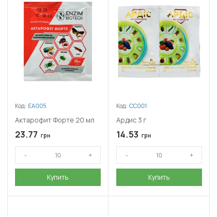
Код:
ЕА005
Код:
СС001
Актарофит Форте 20 мл
Ардис 3 г
23.77
14.53
грн
грн
Купить
Купить