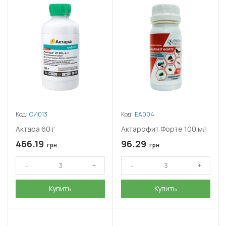
Код:
СИ013
Код:
ЕА004
Актара 60 г
Актарофит Форте 100 мл
466.19
96.29
грн
грн
Купить
Купить