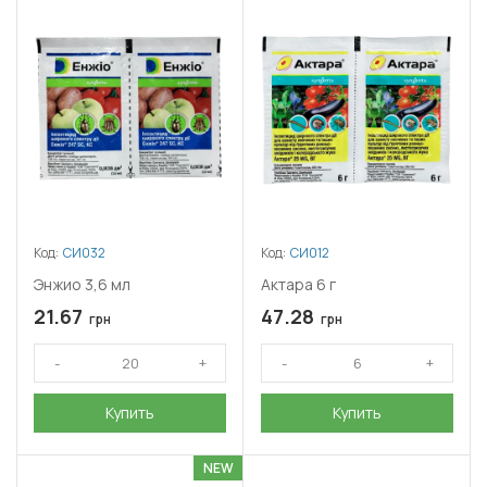
Код:
СИ032
Код:
СИ012
Энжио 3,6 мл
Актара 6 г
21.67
47.28
грн
грн
Купить
Купить
NEW