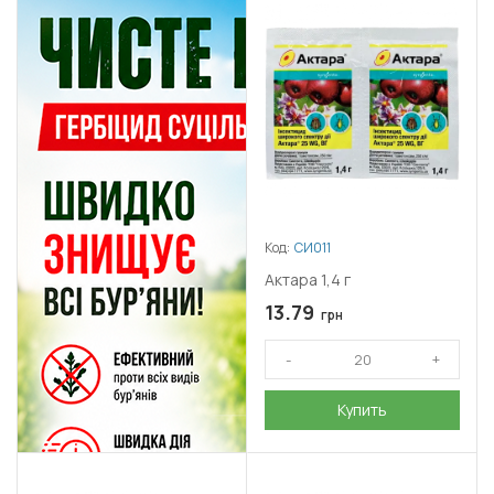
Код:
СИ011
Актара 1,4 г
13.79
грн
Купить