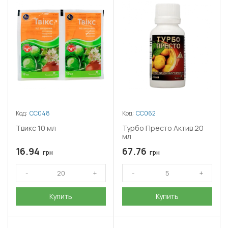
Код:
СС048
Код:
СС062
Твикс 10 мл
Турбо Престо Актив 20
мл
16.94
67.76
грн
грн
Купить
Купить