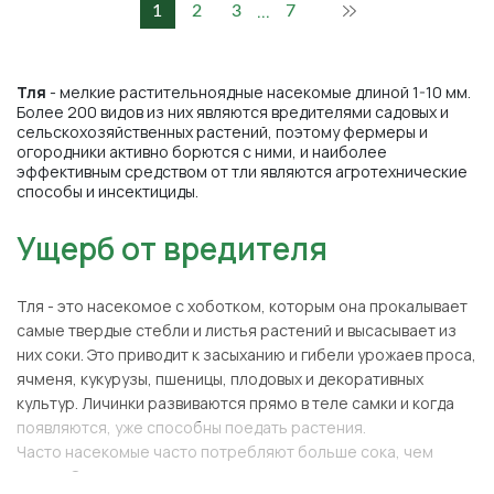
...
1
2
3
7
Тля
- мелкие растительноядные насекомые длиной 1-10 мм.
Более 200 видов из них являются вредителями садовых и
сельскохозяйственных растений, поэтому фермеры и
огородники активно борются с ними, и наиболее
эффективным средством от тли являются агротехнические
способы и инсектициды.
Ущерб от вредителя
Тля - это насекомое с хоботком, которым она прокалывает
самые твердые стебли и листья растений и высасывает из
них соки. Это приводит к засыханию и гибели урожаев проса,
ячменя, кукурузы, пшеницы, плодовых и декоративных
культур. Личинки развиваются прямо в теле самки и когда
появляются, уже способны поедать растения.
Часто насекомые часто потребляют больше сока, чем
нужно. Остатки выводятся и привлекают муравьев, которые