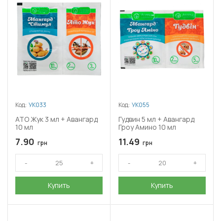
Код:
УК033
Код:
УК055
АТО Жук 3 мл + Авангард
Гудвин 5 мл + Авангард
10 мл
Гроу Амино 10 мл
7.90
11.49
грн
грн
Купить
Купить