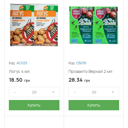
Код:
АС025
Код:
СБ018
Логус 4 мл
Прованто Вернал 2 мл
18.50
28.34
грн
грн
Купить
Купить