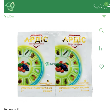
0
АгроХим
Ардис 3 г