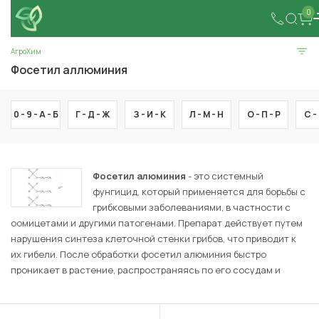
0
АгроХим
Фосетил аллюминия
0 - 9 -
А -
Б
Г -
Д -
Ж
З -
И -
К
Л -
М -
Н
О -
П -
Р
С -
Фосетил алюминия
- это системный
фунгицид, который применяется для борьбы с
грибковыми заболеваниями, в частности с
оомицетами и другими патогенами. Препарат действует путем
нарушения синтеза клеточной стенки грибов, что приводит к
их гибели. После обработки фосетил алюминия быстро
проникает в растение, распространяясь по его сосудам и
обеспечивая долговременную защиту от инфекций. Он
эффективен против болезней, таких как фитофтороз,
пероноспороз и другие. Средство подавляет рост грибов,