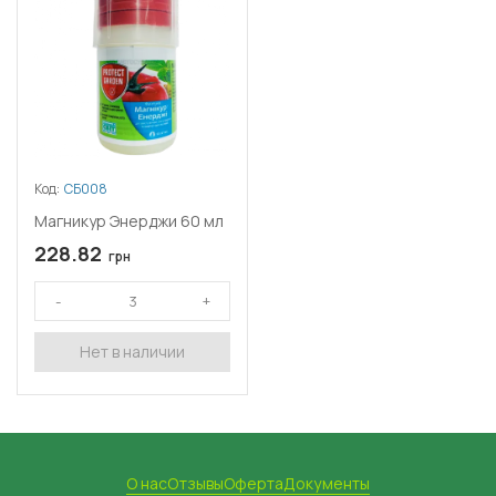
Код:
СБ008
Магникур Энерджи 60 мл
228.82
грн
Нет в наличии
О нас
Отзывы
Оферта
Документы