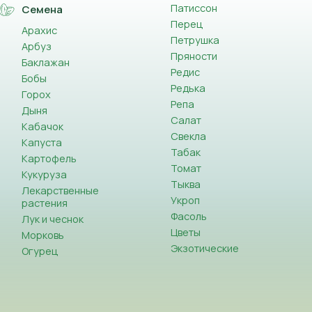
Патиссон
Семена
Перец
Арахис
Петрушка
Арбуз
Пряности
Баклажан
Редис
Бобы
Редька
Горох
Репа
Дыня
Салат
Кабачок
Свекла
Капуста
Табак
Картофель
Томат
Кукуруза
Тыква
Лекарственные
Укроп
растения
Фасоль
Лук и чеснок
Цветы
Морковь
Экзотические
Огурец