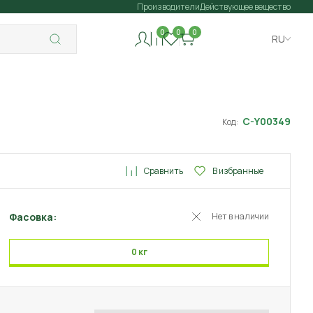
Производители
Действующее вещество
0
0
0
RU
C-Y00349
Код:
Сравнить
В избранные
Фасовка:
Нет в наличии
0 кг