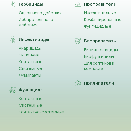
Гербициды
Протравители
Сплошного действия
Инсектицидные
Избирательного
Комбинированные
действия
Фунгицидные
Инсектициды
Биопрепараты
Акарициды
Биоинсектициды
Кишечные
Биофунгициды
Контактные
Для септиков и
Системные
компоста
Фумиганты
Прилипатели
Фунгициды
Контактные
Системные
Контактно-системные