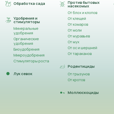
Против бытовых
Обработка сада
насекомых
От блох и клопов
Удобрения и
От клещей
стимуляторы
От комаров
Минеральные
От моли
удобрения
От муравьев
Органические
От мух
удобрения
От ос и шершней
Биоудобрения
От тараканов
Микроудобрения
Стимуляторы роста
Родентициды
Лук севок
От грызунов
От кротов
Моллюскоциды