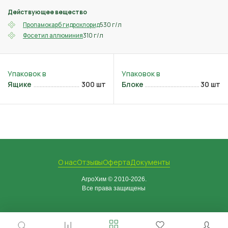
Действующее вещество
530 г/л
Пропамокарб гидрохлорид
310 г/л
Фосетил аллюминия
Ящике
300 шт
Блоке
30 шт
О нас
Отзывы
Оферта
Документы
АгроХим © 2010-2026.
Все права защищены