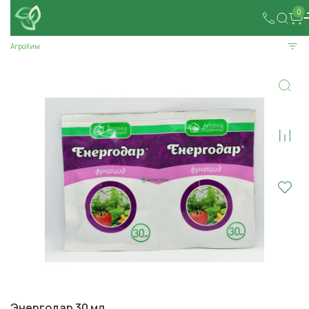
0
АгроХим
Энергодар 30 мл