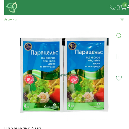
0
АгроХим
Парацельс 4 мл