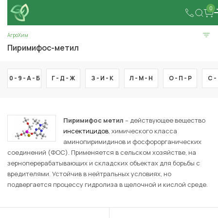
0
АгроХим
Пиримифос-метил
0 - 9 -
А -
Б
Г -
Д -
Ж
З -
И -
К
Л -
М -
Н
О -
П -
Р
С -
Пиримифос метил
– действующее вещество
инсектицидов
, химического класса
аминопиримидинов и фосфорорганических
соединений (ФОС). Применяется в сельском хозяйстве, на
зерноперерабатывающих и складских объектах для борьбы с
вредителями. Устойчив в нейтральных условиях, но
подвергается процессу гидролиза в щелочной и кислой среде.
С растений быстро испаряется, сохраняя активность до 3
суток, остаточный эффект проявляется до 10 дней.