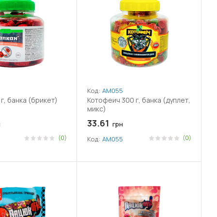
Код:
АМ055
г, банка (брикет)
Котофеич 300 г, банка (дуплет,
микс)
33.61
н
грн
(0)
(0)
Код:
АМ055