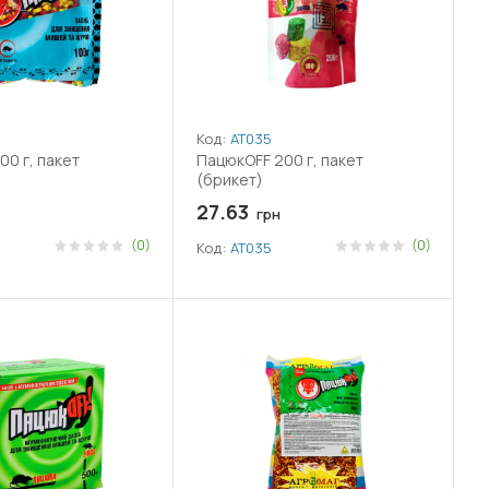
Код:
АТ035
00 г, пакет
ПацюкOFF 200 г, пакет
(брикет)
27.63
грн
(0)
(0)
Код:
АТ035