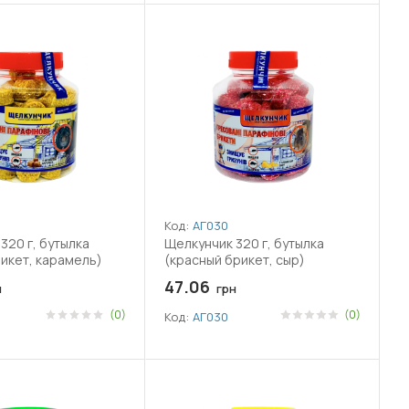
Код:
АГ030
320 г, бутылка
Щелкунчик 320 г, бутылка
икет, карамель)
(красный брикет, сыр)
47.06
н
грн
(0)
(0)
Код:
АГ030