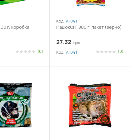
Код:
АТ041
00 г, коробка
ПацюкOFF 800 г, пакет (зерно)
27.32
н
грн
(0)
(0)
Код:
АТ041