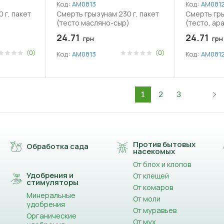
Код:
АМ0813
Код:
АМ081
 г, пакет
Смерть грызунам 230 г, пакет
Смерть гры
(тесто масляно-сыр)
(тесто, ар
24.71
24.71
грн
грн
(0)
(0)
Код:
АМ0813
Код:
АМ081
1
2
3
Против бытовых
Обработка сада
насекомых
От блох и клопов
Удобрения и
От клещей
стимуляторы
От комаров
Минеральные
От моли
удобрения
От муравьев
Органические
От мух