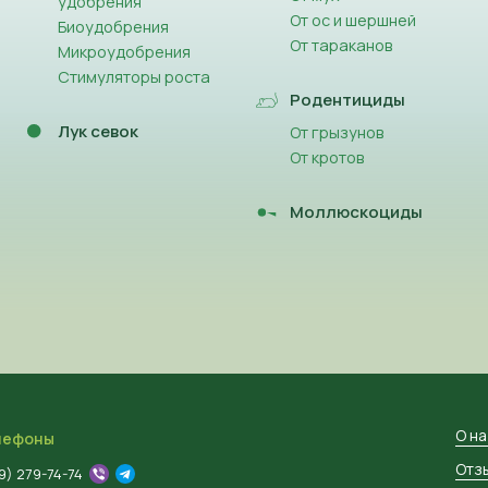
удобрения
От ос и шершней
Биоудобрения
От тараканов
Микроудобрения
Стимуляторы роста
Родентициды
Лук севок
От грызунов
От кротов
Моллюскоциды
О н
лефоны
Отз
9) 279-74-74