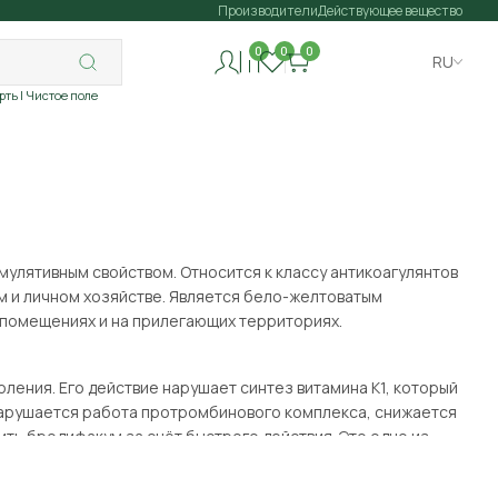
Производители
Действующее вещество
0
0
0
RU
рть
| Чистое поле
мулятивным свойством. Относится к классу антикоагулянтов
м и личном хозяйстве. Является бело-желтоватым
 помещениях и на прилегающих территориях.
оления. Его действие нарушает синтез витамина K1, который
нарушается работа протромбинового комплекса, снижается
ть бродифакум за счёт быстрого действия. Это одно из
кишечник.