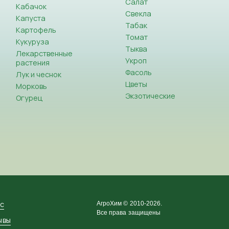
Салат
Кабачок
Свекла
Капуста
Табак
Картофель
Томат
Кукуруза
Тыква
Лекарственные
Укроп
растения
Фасоль
Лук и чеснок
Цветы
Морковь
Экзотические
Огурец
ас
АгроХим © 2010-2026.
Все права защищены
ывы