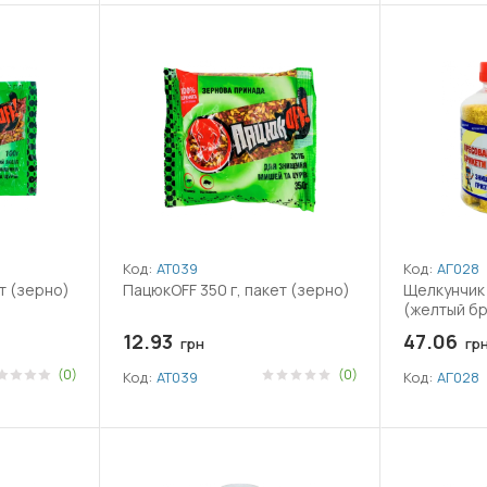
чности для людей и нецелевых животных.
Код:
АТ039
Код:
АГ028
т (зерно)
ПацюкOFF 350 г, пакет (зерно)
Щелкунчик 
(желтый бр
12.93
47.06
грн
гр
(0)
(0)
Код:
АТ039
Код:
АГ028