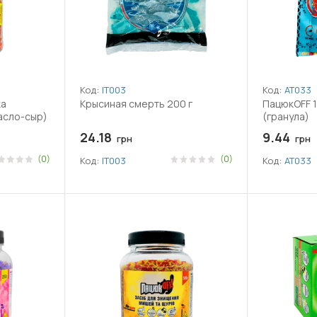
Код:
ІТ003
Код:
АТ033
ка
Крысиная смерть 200 г
ПацюкOFF 1
асло-сыр)
(гранула)
24.18
9.44
грн
грн
(0)
(0)
Код:
ІТ003
Код:
АТ033