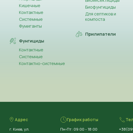
Биоинсектициды
(5)
Клопіралід
Кишечные
Биофунгициды
Контактные
Для септиков и
(38)
Клотіанідин
Системные
компоста
Фумиганты
(1)
Кобальт (Co)
Прилипатели
Фунгициды
(2)
Крезоксим-метил
Контактные
(1)
Системные
Кремній
Контактно-системные
(1)
Люфенурон
(50)
Лямбда-цигалотрин
(44)
Магній (Mg)
(2)
Мандипропамід
Адрес
График работы
Те
(13)
Манкоцеб
г. Киев, ул.
Пн-Пт: 09:00 - 18:00
+38(09