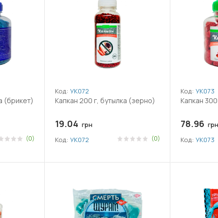
Код:
УК072
Код:
УК073
а (брикет)
Капкан 200 г, бутылка (зерно)
Капкан 300 
19.04
78.96
грн
гр
(0)
(0)
Код:
УК072
Код:
УК073