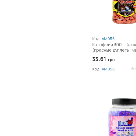
(4)
Гідроксид міді
(1)
Гідроксикоричні кислоти
(1)
Гіперауксин
Код:
АМ056
(2)
Котофеич 300 г, бан
Гліфосат амонійної солі
(красные дуплеты, м
33.61
Гліфосат ізопропіламінної солі
грн
(29)
Код:
АМ056
(24)
Гліфосат калійної солі
(1)
Гумат калію
(6)
Дельтаметрин
(2)
Десмедифам
(8)
Дикамба