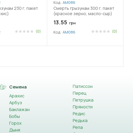
2
Код:
АМ086
зунам 230 г, пакет
Смерть грызунам 300 г, пакет
ахис)
(красное зерно, масло-сыр)
13.55
грн
(0)
(0)
2
Код:
АМ086
Патиссон
Семена
Перец
Арахис
Петрушка
Арбуз
Пряности
Баклажан
Редис
Бобы
Редька
Горох
Репа
Дыня