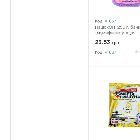
(1)
Диметоат
Код:
АТ037
(6)
Диметоморф
ПацюкOFF 250 г, бан
(мумифицирующая г
(13)
Диоксид кремнію
23.53
грн
(27)
Код:
АТ037
Дифеноконазол
Екстракт морських водоростей
(1)
Ascophyllum nodosum
(8)
Емамектин бензоат
(2)
Етофенпрокс
(3)
Етофумезат
(1)
Залізний купорос