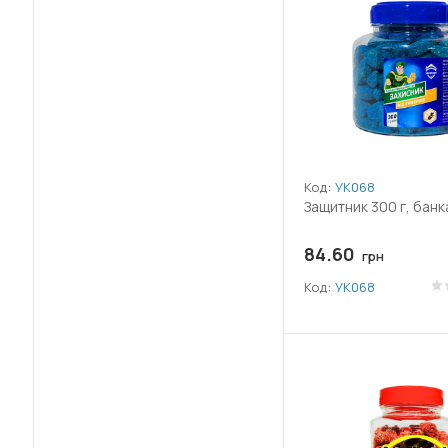
(56)
Бор (B)
(1)
Борна кислота
(2)
Боскалід
(1)
Брасинолид
Код:
УК068
(61)
Бродіфакум
Защитник 300 г, банк
(69)
Бромадіолон
84.60
грн
(1)
Бупрофезин
Код:
УК068
(2)
Бурштинова кислота
(1)
Гекситіазокс
(2)
Гетероауксин