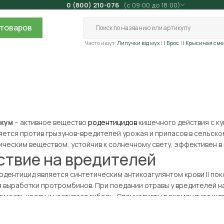
0 (800) 210-076
(с 09:00 до 18:00)
товаров
Часто ищут:
Липучки від мух
| Брос
| Крысиная сме
кум
– активное вещество
родентицидов
кишечного действия с ку
яется против грызунов-вредителей урожая и припасов в сельско
ическим веществом, устойчив к солнечному свету, эффективен в
ствие на вредителей
одентицид является синтетическим антикоагулянтом крови ІІ пок
я выработки протромбинов. При поедании отравы у вредителей 
емость крови и наступает гибель. Специалисты рекомендуют купи
центной гибели грызунов через 24 часа при попадании отравы в 