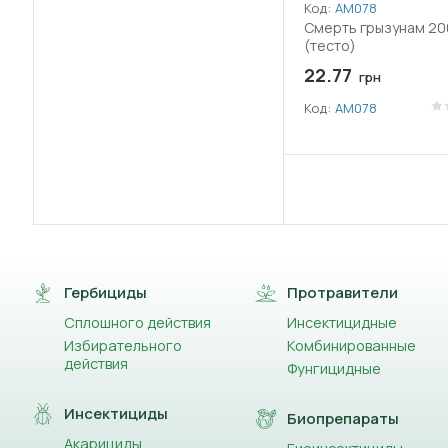
(56)
Код:
АМ078
Залізо (Fe)
Смерть грызунам 200
(тесто)
(48)
Імідаклоприд
22.77
грн
(1)
Імізапір
Код:
АМ078
(2)
Індоксакарб
(1)
Іпфлуфеноквін
(5)
Кальцій (CaO)
(1)
Кальцію гідроксид (Вапно)
Гербициды
Протравители
Сплошного действия
(3)
Инсектицидные
Каптан
Избирательного
Комбинированные
действия
(1)
Фунгицидные
Карбамід
Инсектициды
(1)
Карбід
Биопрепараты
Акарициды