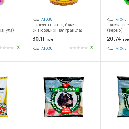
Код:
АТ038
Код:
АТ040
ка
ПацюкOFF 300 г, банка
ПацюкOFF 5
ранула)
(инновационная гранула)
(зерно)
30.11
20.74
грн
гр
(0)
(0)
Код:
АТ038
Код:
АТ040