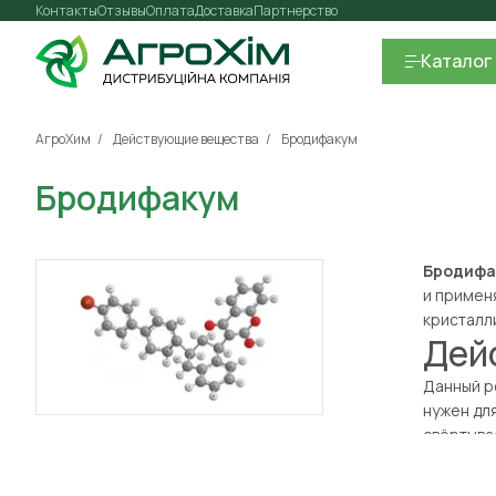
Контакты
Отзывы
Оплата
Доставка
Партнерство
Каталог
АгроХим
Действующие вещества
Бродифакум
Бродифакум
Бродифа
и примен
кристалл
Дей
Данный р
нужен дл
свёртыва
немногих действующих веществ, которое приводит к стопро
Механизм действия