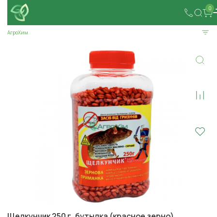
0
АгроХим
Щелкунчик 250 г, бутылка (красное зерно)