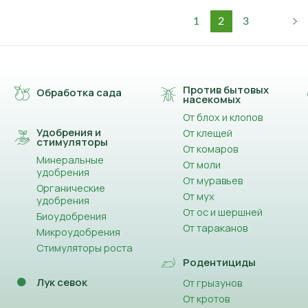
1
2
3
Против бытовых
Обработка сада
насекомых
От блох и клопов
Удобрения и
От клещей
стимуляторы
От комаров
Минеральные
От моли
удобрения
От муравьев
Органические
От мух
удобрения
От ос и шершней
Биоудобрения
От тараканов
Микроудобрения
Стимуляторы роста
Родентициды
Лук севок
От грызунов
От кротов