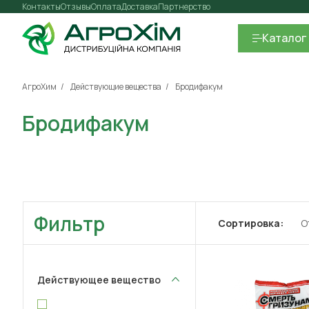
Контакты
Отзывы
Оплата
Доставка
Партнерство
Каталог
АгроХим
Действующие вещества
Бродифакум
Бродифакум
Фильтр
Сортировка:
О
Действующее вещество