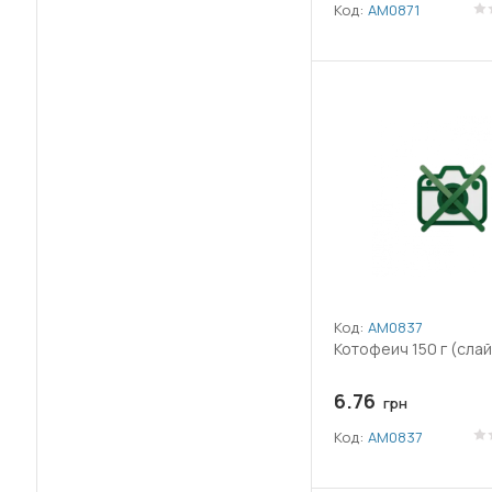
(27)
Код:
АМ0871
Дифеноконазол
Екстракт морських водоростей
(1)
Ascophyllum nodosum
(8)
Емамектин бензоат
(2)
Етофенпрокс
(3)
Етофумезат
(1)
Залізний купорос
(56)
Код:
АМ0837
Залізо (Fe)
Котофеич 150 г (слай
(48)
Імідаклоприд
6.76
грн
(1)
Імізапір
Код:
АМ0837
(2)
Індоксакарб