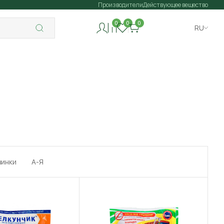
Производители
Действующее вещество
0
0
0
RU
винки
А-Я