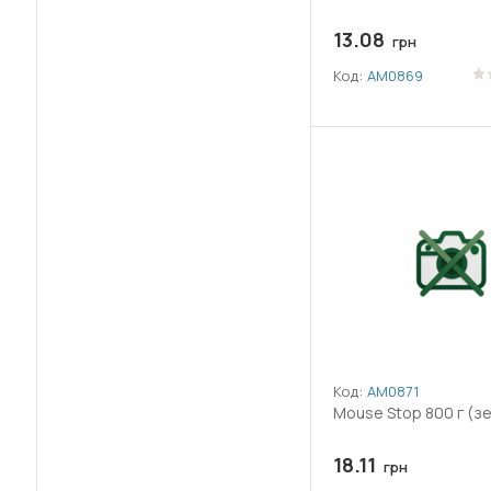
13.08
Гліфосат ізопропіламінної солі
грн
(29)
Код:
АМ0869
(24)
Гліфосат калійної солі
(1)
Гумат калію
(6)
Дельтаметрин
(2)
Десмедифам
(8)
Дикамба
(1)
Диметоат
Код:
АМ0871
(6)
Диметоморф
Mouse Stop 800 г (з
(13)
Диоксид кремнію
18.11
грн