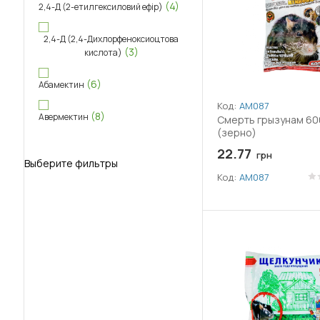
(4)
2,4-Д (2-етилгексиловий ефір)
2,4-Д (2,4-Дихлорфеноксиоцтова
(3)
кислота)
(6)
Абамектин
Код:
АМ087
(8)
Авермектин
Смерть грызунам 600
(зерно)
(8)
Аверсектин С
22.77
грн
Выберите фильтры
Код:
АМ087
(2)
Адепідин
(14)
Азоксистробін
(2)
Активний йод
(32)
Альфа-циперметрин
(13)
Амінокислоти