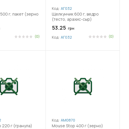
Код:
АГ032
500 г, пакет (зерно
Щелкунчик 600 г, ведро
(тесто, арахис-сыр)
53.25
н
грн
(0)
(0)
Код:
АГ032
2
Код:
АМ0870
 220 г (гранула)
Mouse Stop 400 г (зерно)