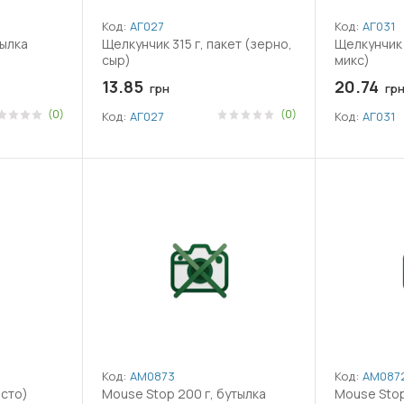
Код:
АГ027
Код:
АГ031
тылка
Щелкунчик 315 г, пакет (зерно,
Щелкунчик 
сыр)
микс)
13.85
20.74
грн
гр
(0)
(0)
Код:
АГ027
Код:
АГ031
Код:
АМ0873
Код:
АМ087
есто)
Mouse Stop 200 г, бутылка
Mouse Stop