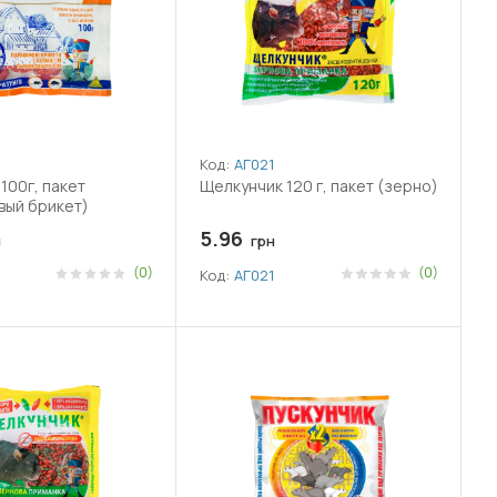
Код:
АГ021
100г, пакет
Щелкунчик 120 г, пакет (зерно)
вый брикет)
5.96
н
грн
(0)
(0)
Код:
АГ021