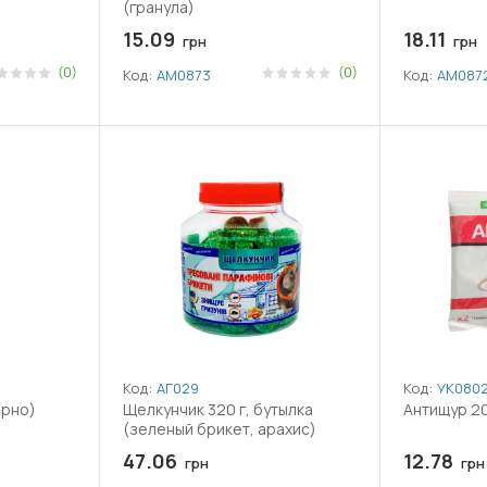
(гранула)
15.09
18.11
грн
грн
(0)
(0)
Код:
АМ0873
Код:
АМ087
Код:
АГ029
Код:
УК080
ерно)
Щелкунчик 320 г, бутылка
Антищур 20
(зеленый брикет, арахис)
47.06
12.78
грн
грн