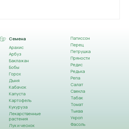
Патиссон
Семена
Перец
Арахис
Петрушка
Арбуз
Пряности
Баклажан
Редис
Бобы
Редька
Горох
Репа
Дыня
Салат
Кабачок
Свекла
Капуста
Табак
Картофель
Томат
Кукуруза
Тыква
Лекарственные
Укроп
растения
Фасоль
Лук и чеснок