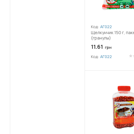
(5)
Ауксин
(13)
Ацетаміприд
Код:
АГ022
Щелкунчик 150 г, пак
(1)
Ацетохлор
(гранулы)
11.61
грн
(3)
Беноміл
Код:
АГ022
(2)
Бета-цифлутрин
(8)
Біфентрин
(56)
Бор (B)
(1)
Борна кислота
(2)
Боскалід
(1)
Брасинолид