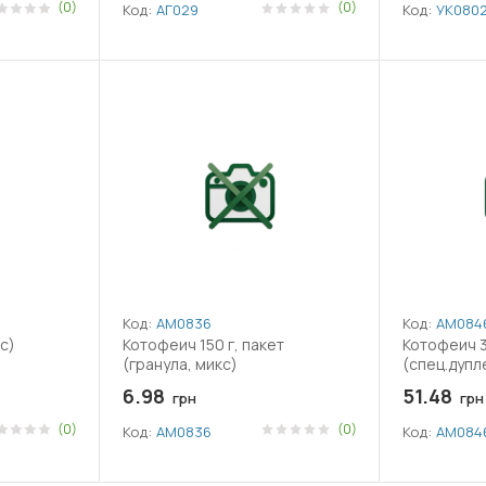
(0)
(0)
Код:
АГ029
Код:
УК080
Код:
АМ0836
Код:
АМ084
с)
Котофеич 150 г, пакет
Котофеич 3
(гранула, микс)
(спец.дупл
6.98
51.48
грн
грн
(0)
(0)
Код:
АМ0836
Код:
АМ084