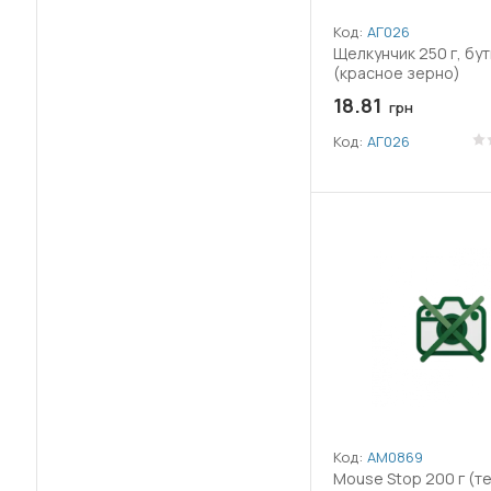
Код:
АГ026
(61)
Бродіфакум
Щелкунчик 250 г, бу
(красное зерно)
(69)
Бромадіолон
18.81
грн
(1)
Бупрофезин
Код:
АГ026
(2)
Бурштинова кислота
(1)
Гекситіазокс
(2)
Гетероауксин
(4)
Гідроксид міді
(1)
Гідроксикоричні кислоти
(1)
Гіперауксин
Код:
АМ0869
(2)
Mouse Stop 200 г (т
Гліфосат амонійної солі