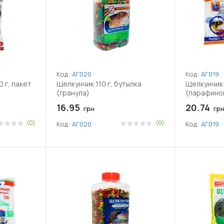
Код:
АГ020
Код:
АГ019
 г, пакет
Щелкунчик 110 г, бутылка
Щелкунчик 
(гранула)
(парафино
16.95
20.74
грн
гр
(0)
(0)
Код:
АГ020
Код:
АГ019