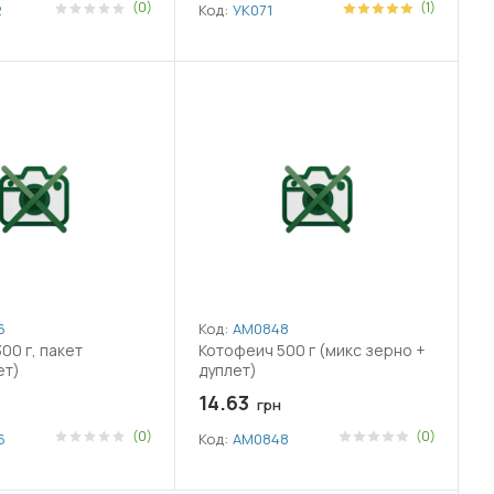
(0)
(1)
2
Код:
УК071
6
Код:
АМ0848
00 г, пакет
Котофеич 500 г (микс зерно +
ет)
дуплет)
14.63
грн
(0)
(0)
6
Код:
АМ0848