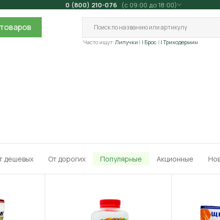
0 (800) 210-076
(с 09:00 до 18:00)
товаров
Часто ищут:
Липучки
| Брос
| Триходермин
т дешевых
От дорогих
Популярные
Акционные
Но