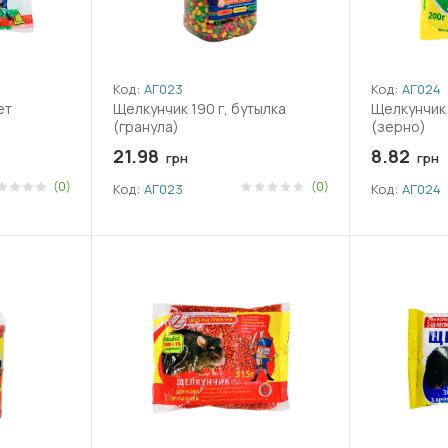
Код:
АГ023
Код:
АГ024
ет
Щелкунчик 190 г, бутылка
Щелкунчик 
(гранула)
(зерно)
21.98
8.82
грн
грн
(0)
(0)
Код:
АГ023
Код:
АГ024