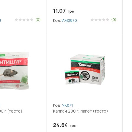
11.07
грн
(0)
(0)
2
Код:
АМ0870
2
Код:
УК071
0 г (тесто)
Капкан 200 г, пакет (тесто)
24.64
грн