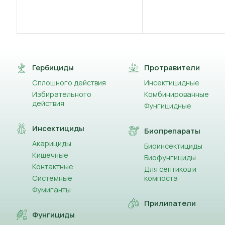
(1)
Іпфлуфеноквін
(5)
Кальцій (CaO)
(1)
Кальцію гідроксид (Вапно)
Гербициды
Протравители
Сплошного действия
(3)
Инсектицидные
Каптан
Избирательного
Комбинированные
действия
(1)
Фунгицидные
Карбамід
Инсектициды
(1)
Карбід
Биопрепараты
Акарициды
Биоинсектициды
(5)
Клопіралід
Кишечные
Биофунгициды
Контактные
Для септиков и
(38)
Клотіанідин
Системные
компоста
Фумиганты
(1)
Кобальт (Co)
Прилипатели
Фунгициды
(2)
Крезоксим-метил