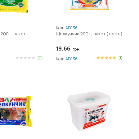
Код:
АГ036
200 г, пакет
Щелкунчик 200 г, пакет (тесто)
19.66
грн
(0)
(1)
Код:
АГ036