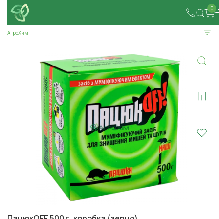
0
АгроХим
ПацюкOFF 500 г, коробка (зерно)