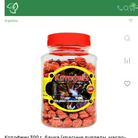
0
АгроХим
Котофеич 300 г, банка (красные дуплеты, масло-