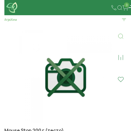
0
АгроХим
Mouse Stop 200 г (тесто)