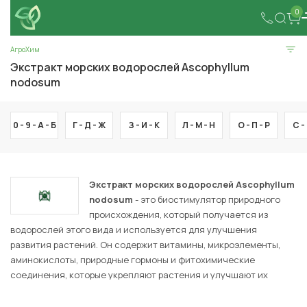
0
АгроХим
Экстракт морских водорослей Ascophyllum
nodosum
0 - 9 -
А -
Б
Г -
Д -
Ж
З -
И -
К
Л -
М -
Н
О -
П -
Р
С -
Экстракт морских водорослей Ascophyllum
nodosum
- это биостимулятор природного
происхождения, который получается из
водорослей этого вида и используется для улучшения
развития растений. Он содержит витамины, микроэлементы,
аминокислоты, природные гормоны и фитохимические
соединения, которые укрепляют растения и улучшают их
устойчивость к стрессам, таким как засуха, низкая
температура и болезни. Этот экстракт стимулирует