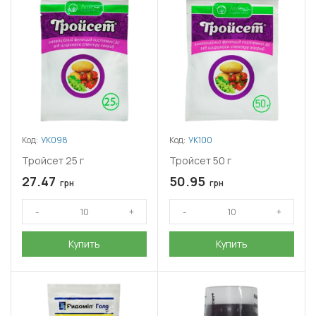
Код:
УК098
Код:
УК100
Тройсет 25 г
Тройсет 50 г
27.47
50.95
грн
грн
Купить
Купить