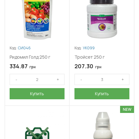
Код:
СИ046
Код:
УК099
Ридомил Голд 250 г
Тройсет 250 г
334.87
207.30
грн
грн
Купить
Купить
NEW