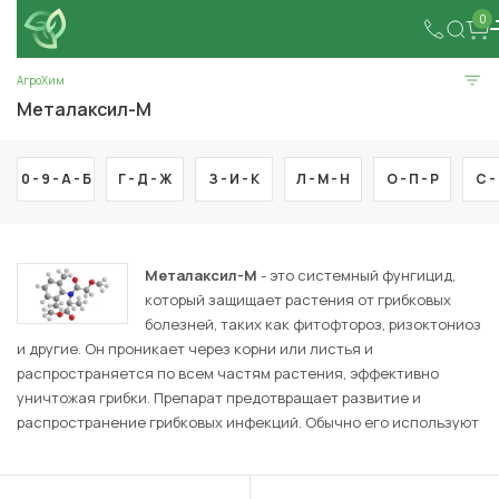
0
АгроХим
Металаксил-М
0 - 9 -
А -
Б
Г -
Д -
Ж
З -
И -
К
Л -
М -
Н
О -
П -
Р
С -
Металаксил-М
- это системный фунгицид,
который защищает растения от грибковых
болезней, таких как фитофтороз, ризоктониоз
и другие. Он проникает через корни или листья и
распространяется по всем частям растения, эффективно
уничтожая грибки. Препарат предотвращает развитие и
распространение грибковых инфекций. Обычно его используют
для обработки картофеля, томатов, перца и других
сельскохозяйственных культур.