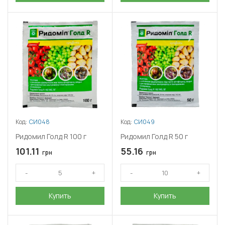
Код:
СИ048
Код:
СИ049
Ридомил Голд R 100 г
Ридомил Голд R 50 г
101.11
55.16
грн
грн
Купить
Купить