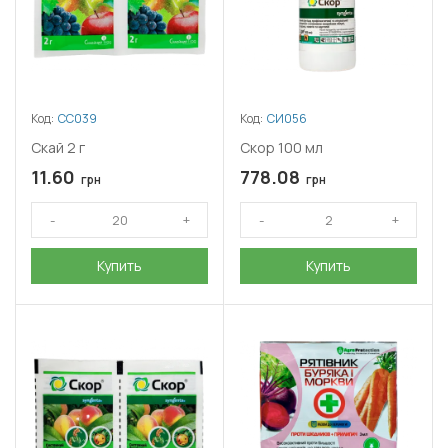
Код:
СС039
Код:
СИ056
Скай 2 г
Скор 100 мл
11.60
778.08
грн
грн
Купить
Купить