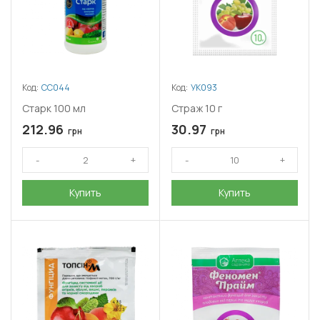
Код:
СС044
Код:
УК093
Старк 100 мл
Страж 10 г
212.96
30.97
грн
грн
Купить
Купить