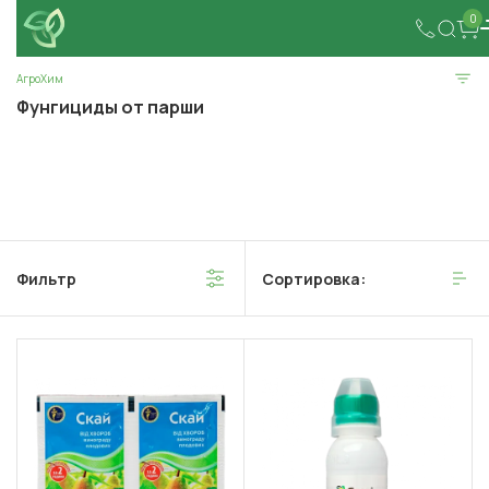
0
АгроХим
Фунгициды от парши
Фильтр
Сортировка: