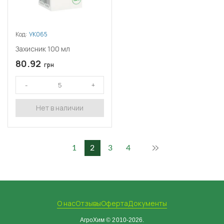
Код:
УК065
Захисник 100 мл
80.92
грн
Нет в наличии
1
2
3
4
О нас
Отзывы
Оферта
Документы
АгроХим © 2010-2026.