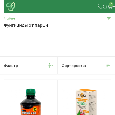
0
АгроХим
Фунгициды от парши
Фильтр
Сортировка: