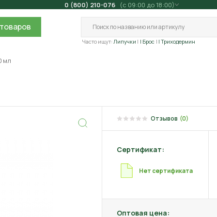
0 (800) 210-076
(с 09:00 до 18:00)
товаров
Часто ищут:
Липучки
| Брос
| Триходермин
0 мл
л
Отзывов
(0)
Сертификат:
Нет сертификата
Оптовая цена: