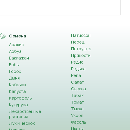
Патиссон
Семена
Перец
Арахис
Петрушка
Арбуз
Пряности
Баклажан
Редис
Бобы
Редька
Горох
Репа
Дыня
Салат
Кабачок
Свекла
Капуста
Табак
Картофель
Томат
Кукуруза
Тыква
Лекарственные
Укроп
растения
Фасоль
Лук и чеснок
Цветы
Морковь