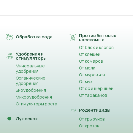
Против бытовых
Обработка сада
насекомых
От блох и клопов
Удобрения и
От клещей
стимуляторы
От комаров
Минеральные
От моли
удобрения
От муравьев
Органические
От мух
удобрения
От ос и шершней
Биоудобрения
От тараканов
Микроудобрения
Стимуляторы роста
Родентициды
Лук севок
От грызунов
От кротов