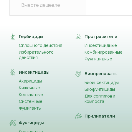
Вместе дешевле
Гербициды
Протравители
Сплошного действия
Инсектицидные
Избирательного
Комбинированные
действия
Фунгицидные
Инсектициды
Биопрепараты
Акарициды
Биоинсектициды
Кишечные
Биофунгициды
Контактные
Для септиков и
Системные
компоста
Фумиганты
Прилипатели
Фунгициды
Контактные