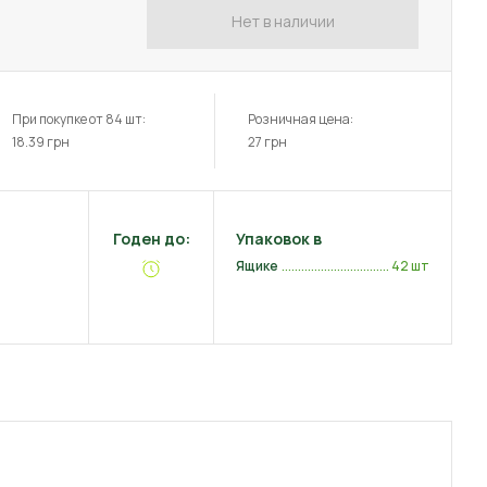
Нет в наличии
При покупке от 84 шт:
Розничная цена:
18.39
грн
27
грн
Годен до:
Упаковок в
Ящике
42 шт