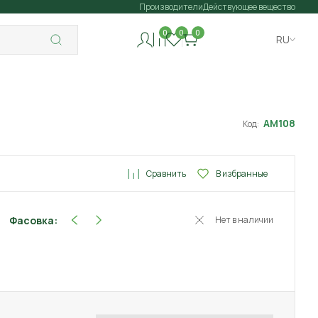
Производители
Действующее вещество
0
0
0
RU
АМ108
Код:
Сравнить
В избранные
Фасовка:
Нет в наличии
4 г