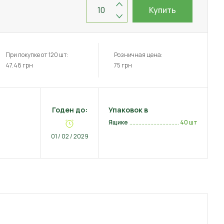
Купить
При покупке от 120 шт:
Розничная цена:
47.48
грн
75
грн
Годен до:
Упаковок в
Ящике
40 шт
01 / 02 / 2029