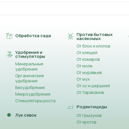
Против бытовых
Обработка сада
насекомых
От блох и клопов
Удобрения и
От клещей
стимуляторы
От комаров
Минеральные
От моли
удобрения
От муравьев
Органические
От мух
удобрения
От ос и шершней
Биоудобрения
От тараканов
Микроудобрения
Стимуляторы роста
Родентициды
Лук севок
От грызунов
От кротов