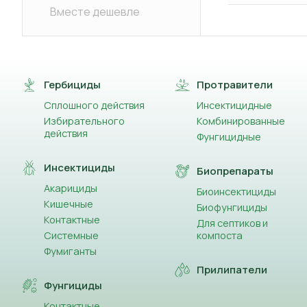
Вместе дешевле
Гербициды
Протравители
Сплошного действия
Инсектицидные
Избирательного
Комбинированные
действия
Фунгицидные
Инсектициды
Биопрепараты
Акарициды
Биоинсектициды
Кишечные
Биофунгициды
Контактные
Для септиков и
Системные
компоста
Фумиганты
Прилипатели
Фунгициды
Контактные