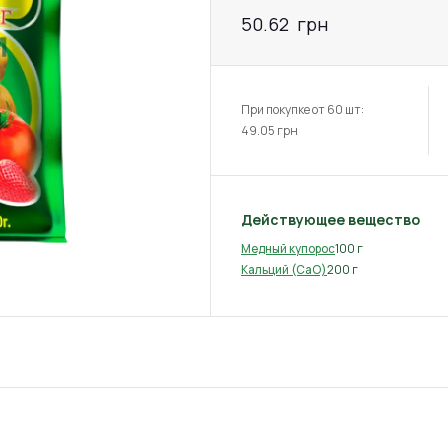
50.62
грн
При покупке от 60 шт:
49.05
грн
Действующее вещество
100 г
Медный купорос
200 г
Кальций (CaO)