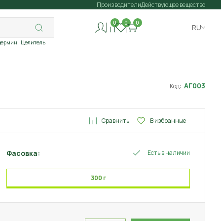
Производители
Действующее вещество
0
0
0
RU
дермин
| Целитель
АГ003
Код:
Сравнить
В избранные
Фасовка:
Есть в наличии
300 г