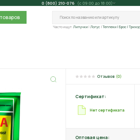
0 (800) 210-076
(с 09:00 до 18:00)
товаров
Часто ищут:
Липучки
Логус
Теппеки
| Брос
| Трихо
Отзывов
(0)
Сертификат:
Нет сертификата
Оптовая цена: