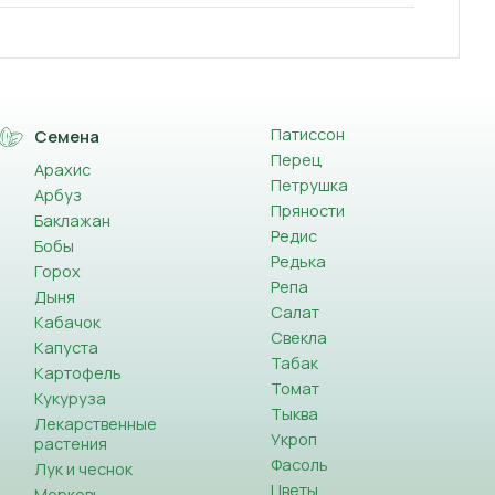
Патиссон
Семена
Перец
Арахис
Петрушка
Арбуз
Пряности
Баклажан
Редис
Бобы
Редька
Горох
Репа
Дыня
Салат
Кабачок
Свекла
Капуста
Табак
Картофель
Томат
Кукуруза
Тыква
Лекарственные
Укроп
растения
Фасоль
Лук и чеснок
Цветы
Морковь