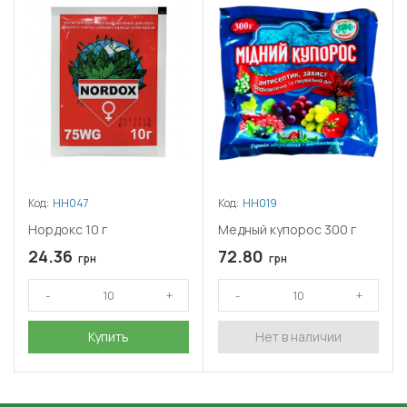
Код:
НН047
Код:
НН019
Нордокс 10 г
Медный купорос 300 г
24.36
72.80
грн
грн
Купить
Нет в наличии