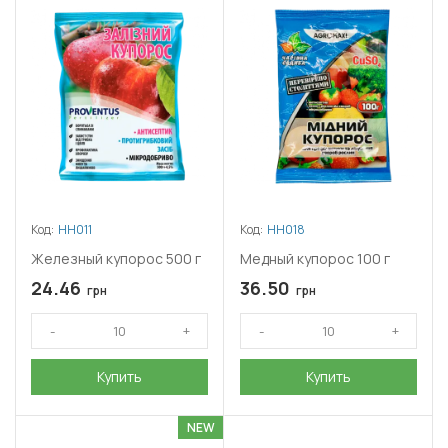
Код:
НН011
Код:
НН018
Железный купорос 500 г
Медный купорос 100 г
24.46
36.50
грн
грн
Купить
Купить
NEW