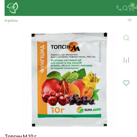
0
АгроХим
Топсин М 10 г