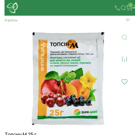
0
АгроХим
Топсин М 25 г