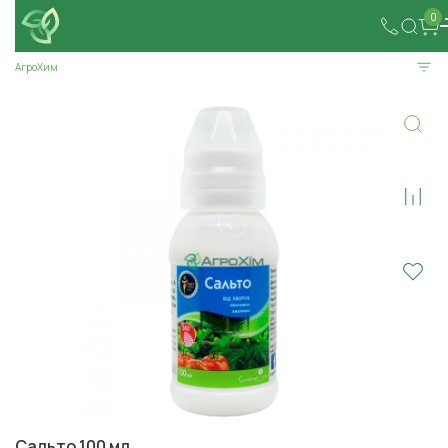
0
АгроХим
Сальто 100 мл