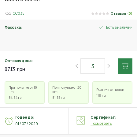
Код:
СС035
Отзывов
(0)
Фасовка:
Есть в наличии
30 мл
Оптовая цена:
87.13
грн
При покупке от 10
При покупке от 20
Розничная цена:
шт:
шт:
119
грн
84.34
грн
81.55
грн
Годен до:
Сертификат:
Посмотреть
01 / 07 / 2029