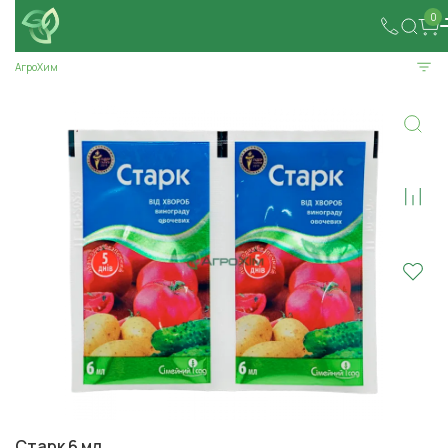
0
АгроХим
Старк 6 мл