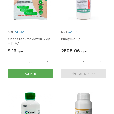
Код:
АТ052
Код:
СИ1117
Спасатель томатов 3 мл
Квадрис 1 л
+ 11 мл
9.13
2806.06
грн
грн
Купить
Нет в наличии