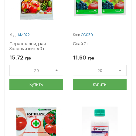
Код:
АМ072
Код:
СС039
Сера коллоидная
Скай 2 г
Зеленый щит 40 г
15.72
11.60
грн
грн
Купить
Купить