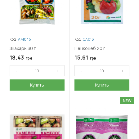
Код:
АМ045
Код:
СА016
Знахарь 30 г
Пенкоцеб 20 г
18.43
15.61
грн
грн
Купить
Купить
NEW