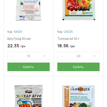
Код:
КА001
Код:
СА025
Блу Голд 30 мл
Топсин М 10 г
22.35
18.56
грн
грн
Купить
Купить