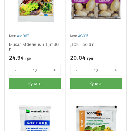
Код:
АМ067
Код:
АС015
Микал М Зеленый Щит 30
ДОК Про 6 г
г
24.94
20.04
грн
грн
Купить
Купить