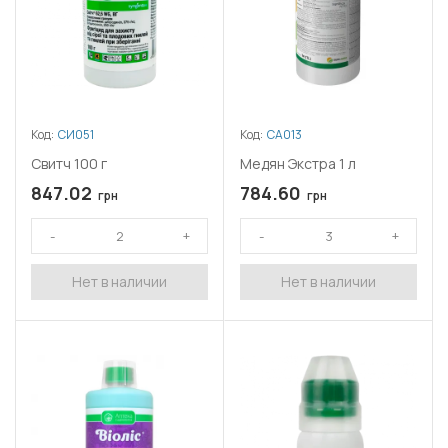
Код:
СИ051
Код:
СА013
Свитч 100 г
Медян Экстра 1 л
847.02
784.60
грн
грн
Нет в наличии
Нет в наличии