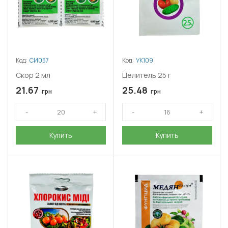
Код:
СИ057
Код:
УК109
Скор 2 мл
Целитель 25 г
21.67
25.48
грн
грн
Купить
Купить