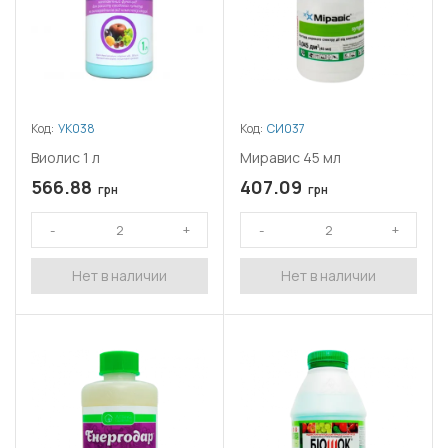
Код:
УК038
Код:
СИ037
Виолис 1 л
Миравис 45 мл
566.88
407.09
грн
грн
Нет в наличии
Нет в наличии