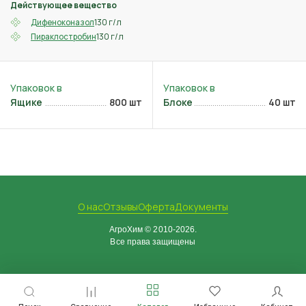
Действующее вещество
130 г/л
Дифеноконазол
130 г/л
Пираклостробин
Ящике
800 шт
Блоке
40 шт
О нас
Отзывы
Оферта
Документы
АгроХим © 2010-2026.
Все права защищены