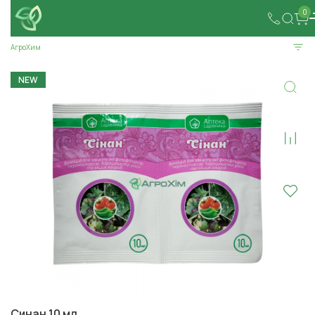
0
АгроХим
NEW
Синан 10 мл