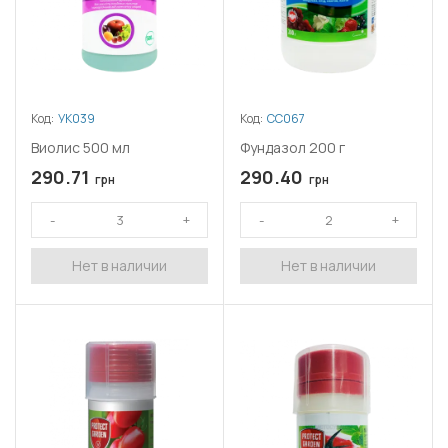
Код:
УК039
Код:
СС067
Виолис 500 мл
Фундазол 200 г
290.71
290.40
грн
грн
Нет в наличии
Нет в наличии