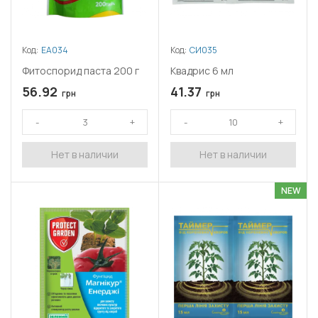
Код:
ЕА034
Код:
СИ035
Фитоспорид паста 200 г
Квадрис 6 мл
56.92
41.37
грн
грн
Нет в наличии
Нет в наличии
NEW