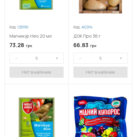
Код:
СБ1110
Код:
АС014
Магникур Нео 20 мл
ДОК Про 36 г
73.28
66.83
грн
грн
Нет в наличии
Нет в наличии