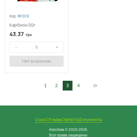
Код:
ФУ009
Карбион 50г
43.37
грн
Нет в наличии
1
2
3
4
О нас
Отзывы
Оферта
Документы
АгроХим © 2010-2026.
Все права защищены