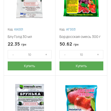
Код:
КА001
Код:
АГ003
Блу Голд 30 мл
Бордосская смесь 300 г
22.35
50.62
грн
грн
Купить
Купить