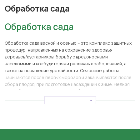
Обработка сада
Обработка сада
Обработка сада весной и осенью – это комплекс защитных
процедур, направленных на сохранение здоровья
деревьев/кустарников, борьбу с вредоносными
насекомыми и возбудителями различных заболеваний, а
также на повышение урожайности. Сезонные работы
начинаются после первых морозов и заканчиваются после
сбора плодов, при подготовке насаждений к зиме. Нельзя
пренебрегать опрыскиванием, побелкой и чисткой, ведь
защита от вредителей и болезней – фундамент хорошего
урожая и улучшения его качественных характеристик.
Обработка сада от
вредителей и болезней: для
чего она нужна