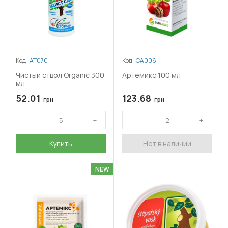
Код:
АТ070
Код:
СА006
Чистый ствол Organic 300
Артемикс 100 мл
мл
52.01
123.68
грн
грн
Купить
Нет в наличии
NEW