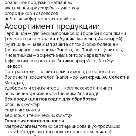
розничной продажи в магазинах
владельцев приусадебных участков
огородников и садоводов
небольших фермерских хозяйств
Ассортимент продукции:
Гербициды — для бескомпромиссной борьбы с сорняками
(топовые препараты:
Антибурьян
,
Антисапа
,
Антипырей)
Фунгициды — надежная защита от грибковых болезней
(популярные фунгициды:
Энергодар
,
Тройсет
,
Целитель
)
Инсектициды — эффективный контроль вредителей
(эффективные средства:
Антиколорад Макс,
Ато Жук
,
Тендор
)
Протравители — защита семян и молодых побегов от
болезней и вредителей (например:
Антихрущ
,
АС Селектив
,
Матадор
)
Удобрения и стимуляторы — комплексное питание и
повышение урожайности (линейка
Авангард
)
Вся продукция подходит для обработки:
овощных культур
сада и ягодников
зерновых и технических культур
Гарантия оригинальности
Мы предлагаем только сертифицированную продукцию
Ukravit. Каждая партия проходит многоступенчатый