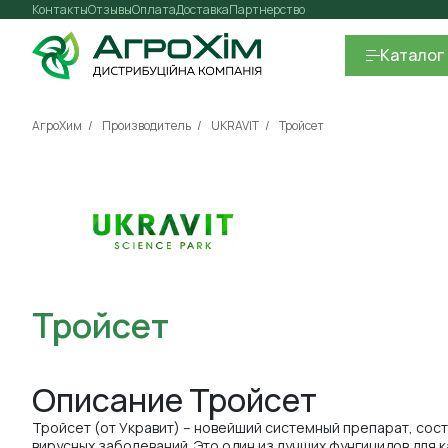
Контакты
Отзывы
Оплата
Доставка
Партнерство
Каталог
АгроХим
Производитель
UKRAVIT
Тройсет
Тройсет
Описание Тройсет
Тройсет (от Укравит) – новейший системный препарат, сос
вирусных заболеваний. Это один из лучших фунгицидов для 