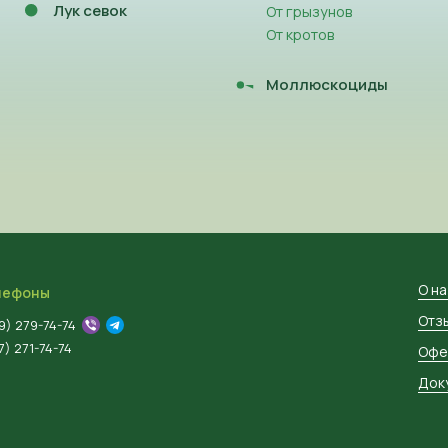
Лук севок
От грызунов
От кротов
Моллюскоциды
О н
лефоны
Отз
9) 279-74-74
) 271-74-74
Офе
Док