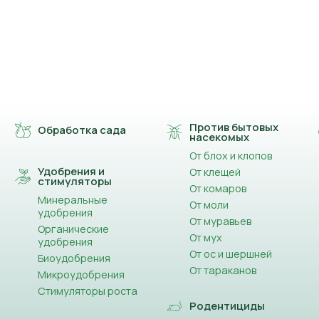
Против бытовых
Обработка сада
насекомых
От блох и клопов
Удобрения и
От клещей
стимуляторы
От комаров
Минеральные
От моли
удобрения
От муравьев
Органические
От мух
удобрения
От ос и шершней
Биоудобрения
От тараканов
Микроудобрения
Стимуляторы роста
Родентициды