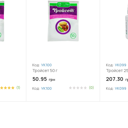
Код:
УК100
Код:
УК099
Тройсет 50 г
Тройсет 25
50.95
207.30
грн
г
(1)
(0)
Код:
УК100
Код:
УК099