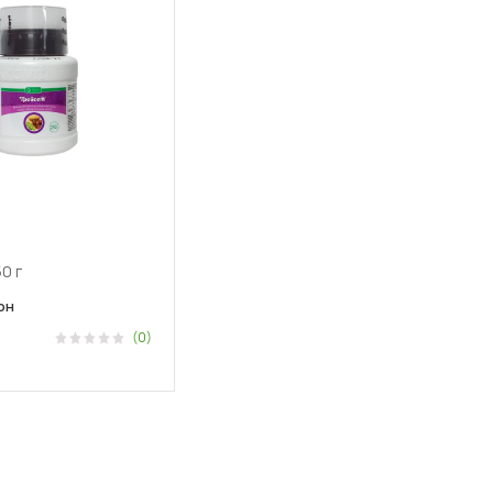
0 г
рн
(0)