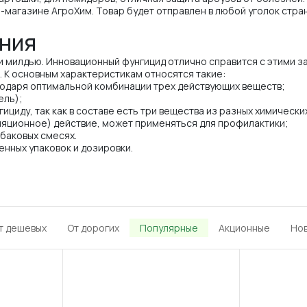
-магазине АгроХим. Товар будет отправлен в любой уголок стран
ния
и милдью. Инновационный фунгицид отлично справится с этими з
 К основным характеристикам относятся такие:
одаря оптимальной комбинации трех действующих веществ;
ель);
ициду, так как в составе есть три вещества из разных химически
ляционное) действие, может применяться для профилактики;
баковых смесях.
енных упаковок и дозировки.
т дешевых
От дорогих
Популярные
Акционные
Но