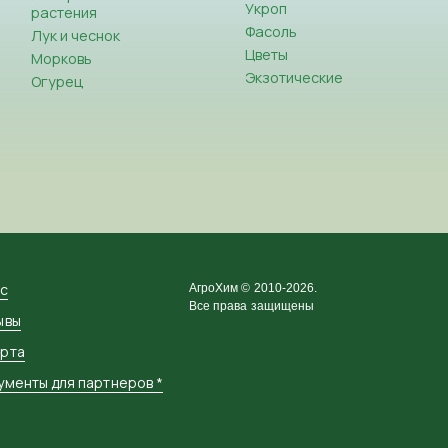
Укроп
растения
Фасоль
Лук и чеснок
Цветы
Морковь
Экзотические
Огурец
ас
АгроХим © 2010-2026.
Все права защищены
ывы
рта
ументы для партнеров *