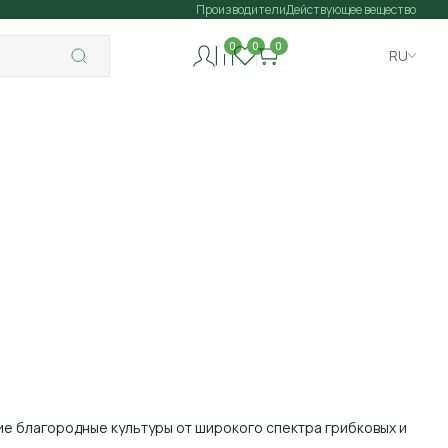
Производители
Действующее вещество
0
0
0
RU
ие благородные культуры от широкого спектра грибковых и