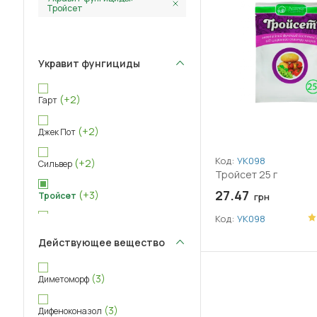
Тройсет
Укравит фунгициды
(+2)
Гарт
(+2)
Джек Пот
Код:
УК098
(+2)
Сильвер
Тройсет 25 г
27.47
(+3)
Тройсет
грн
Код:
УК098
(+3)
Целитель
Действующее вещество
(+3)
Энергодар
(3)
Диметоморф
(3)
Дифеноконазол