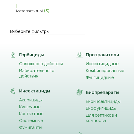
(3)
Металаксил-М
Выберите фильтры
Гербициды
Протравители
Сплошного действия
Инсектицидные
Избирательного
Комбинированные
действия
Фунгицидные
Инсектициды
Биопрепараты
Акарициды
Биоинсектициды
Кишечные
Биофунгициды
Контактные
Для септиков и
Системные
компоста
Фумиганты