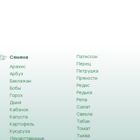
Патиссон
Семена
Перец
Арахис
Петрушка
Арбуз
Пряности
Баклажан
Редис
Бобы
Редька
Горох
Репа
Дыня
Салат
Кабачок
Свекла
Капуста
Табак
Картофель
Томат
Кукуруза
Тыква
Лекарственные