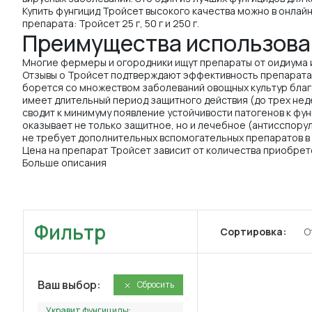
Купить фунгицид Тройсет высокого качества можно в онлайн
препарата: Тройсет 25 г, 50 г и 250 г.
Преимущества использова
Многие фермеры и огородники ищут препараты от оидиума 
Отзывы о Тройсет подтверждают эффективность препарата.
борется со множеством заболеваний овощных культур благ
имеет длительный период защитного действия (до трех нед
сводит к минимуму появление устойчивости патогенов к фунг
оказывает не только защитное, но и лечебное (антисспору
не требует дополнительных вспомогательных препаратов в 
Цена на препарат Тройсет зависит от количества приобрет
Больше описания
Фильтр
Сортировка:
О
Ваш выбор:
Сбросить
Укравит фунгициды: