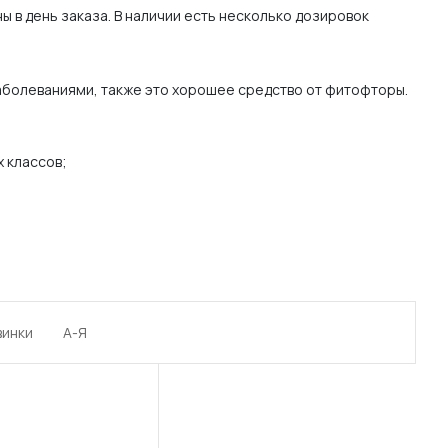
ы в день заказа. В наличии есть несколько дозировок
аболеваниями, также это хорошее средство от фитофторы.
х классов;
винки
А-Я