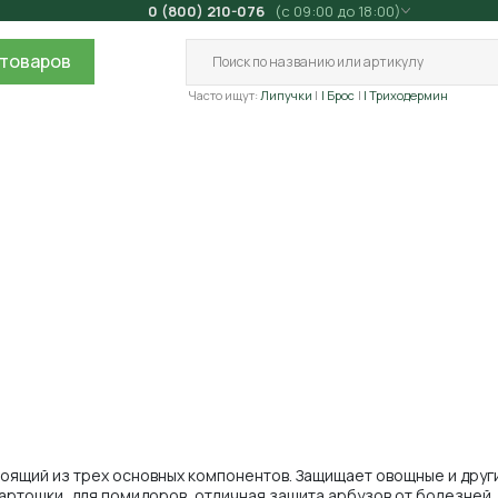
0 (800) 210-076
(с 09:00 до 18:00)
товаров
Часто ищут:
Липучки
| Брос
| Триходермин
тоящий из трех основных компонентов. Защищает овощные и друг
картошки, для помидоров, отличная защита арбузов от болезней.