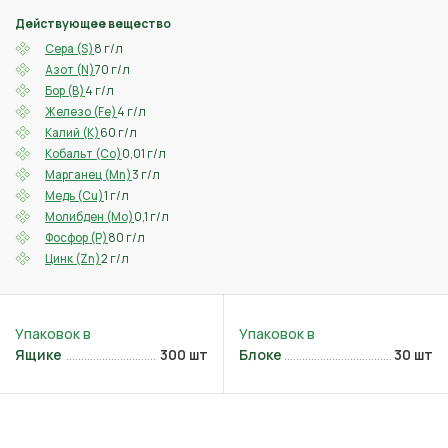
Действующее вещество
8 г/л
Сера (S)
70 г/л
Азот (N)
4 г/л
Бор (B)
4 г/л
Железо (Fe)
60 г/л
Калий (K)
0,01 г/л
Кобальт (Co)
3 г/л
Марганец (Mn)
1 г/л
Медь (Cu)
0,1 г/л
Молибден (Mo)
80 г/л
Фосфор (P)
2 г/л
Цинк (Zn)
Ящике
300 шт
Блоке
30 шт