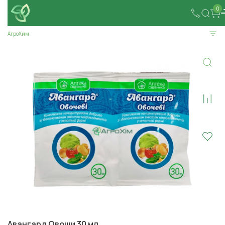
0
АгроХим
Авангард Овощи 30 мл