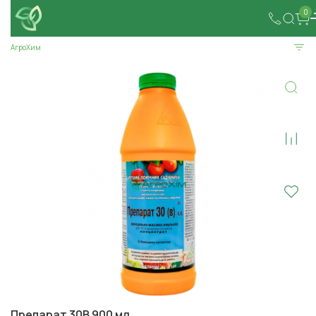
0
АгроХим
Препарат 30В 900 мл