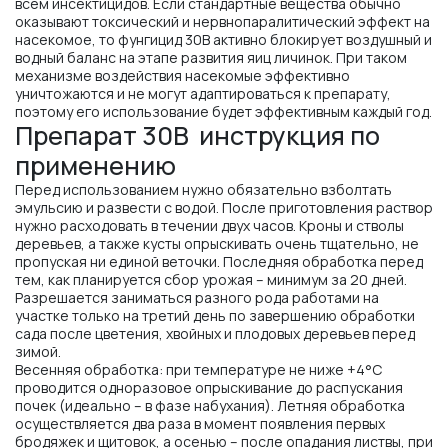
всем инсектицидов. Если стандартные вещества обычно
оказывают токсический и нервнопаралитический эффект на
насекомое, то фунгицид 30В активно блокирует воздушный и
водный баланс на этапе развития яиц личинок. При таком
механизме воздействия насекомые эффективно
уничтожаются и не могут адаптироваться к препарату,
поэтому его использование будет эффективным каждый год.
Препарат 30В инструкция по
применению
Перед использованием нужно обязательно взболтать
эмульсию и развести с водой. После приготовления раствор
нужно расходовать в течении двух часов. Кроны и стволы
деревьев, а также кусты опрыскивать очень тщательно, не
пропуская ни единой веточки. Последняя обработка перед
тем, как планируется сбор урожая – минимум за 20 дней.
Разрешается заниматься разного рода работами на
участке только на третий день по завершению обработки
сада после цветения, хвойных и плодовых деревьев перед
зимой.
Весенняя обработка: при температуре не ниже +4°С
проводится одноразовое опрыскивание до распускания
почек (идеально – в фазе набухания). Летняя обработка
осуществляется два раза в момент появления первых
бродяжек и щитовок, а осенью – после опадания листвы, при