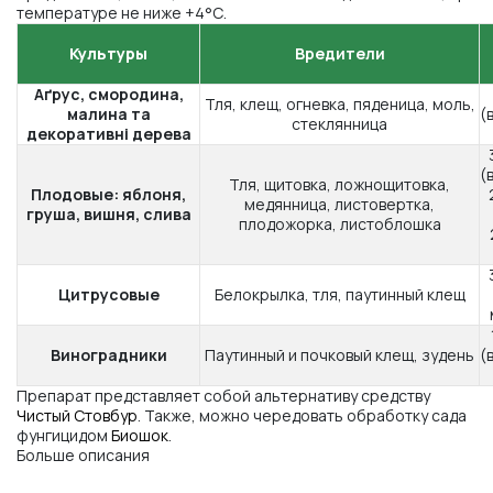
температуре не ниже +4°С.
Культуры
Вредители
Аґрус, смородина,
Тля, клещ, огневка, пяденица, моль,
малина та
(
стеклянница
декоративні дерева
(
Тля, щитовка, ложнощитовка,
Плодовые: яблоня,
медянница, листовертка,
груша, вишня, слива
плодожорка, листоблошка
Цитрусовые
Белокрылка, тля, паутинный клещ
Виноградники
Паутинный и почковый клещ, зудень
(
Препарат представляет собой альтернативу средству
Чистый
Стовбур
. Также, можно чередовать обработку сада
фунгицидом
Биошок
.
Больше описания