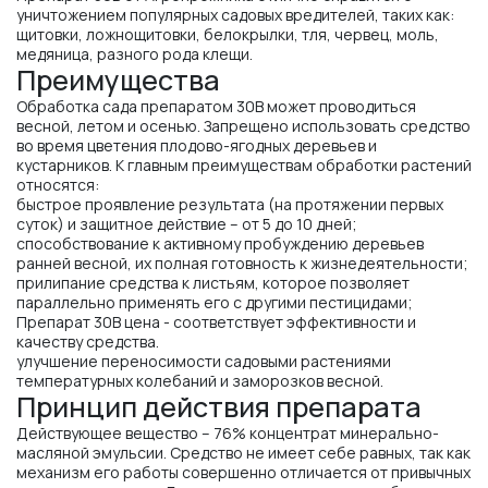
уничтожением популярных садовых вредителей, таких как:
щитовки, ложнощитовки, белокрылки, тля, червец, моль,
медяница, разного рода клещи.
Преимущества
Обработка сада препаратом 30В может проводиться
весной, летом и осенью. Запрещено использовать средство
во время цветения плодово-ягодных деревьев и
кустарников. К главным преимуществам обработки растений
относятся:
быстрое проявление результата (на протяжении первых
суток) и защитное действие – от 5 до 10 дней;
способствование к активному пробуждению деревьев
ранней весной, их полная готовность к жизнедеятельности;
прилипание средства к листьям, которое позволяет
параллельно применять его с другими пестицидами;
Препарат 30В цена - соответствует эффективности и
качеству средства.
улучшение переносимости садовыми растениями
температурных колебаний и заморозков весной.
Принцип действия препарата
Действующее вещество – 76% концентрат минерально-
масляной эмульсии. Средство не имеет себе равных, так как
механизм его работы совершенно отличается от привычных