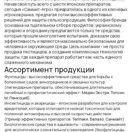
Начав свой путь всего с шести японских препаратов,
сегодня «Саммит-Агро» превратилась в одного из ключевых
игроков рынка, предлагая сотни высокоэффективных
решений для защиты сельхозпродукции. Философия бренда
основана на тщательном отборе продуктов: украинскому
аграрию и огороднику предлагаются только те средства,
которые прошли многолетние испытания, доказали свою
эффективность и являются максимально безопасными для
человека и окружающей среды. Цель компании - не просто
продажа пестицидов, а создание комплексных технологий
защиты, где каждый препарат работает как часть единого
слаженного механизма.
Ассортимент продукции
Фунгициды - высокоэффективные средства для борьбы с
болезнями садов, виноградников и овощных культур
(легендарные препараты, обеспечивающие длительный
лечебный и профилактический эффект:
Медян Экстра
,
Топсин
М
,
Пенкоцеб
).
Инсектициды и акарициды - японские разработки для контроля
вредителей, которые отличаются низкой токсичностью для
полезной энтомофауны и высокой скоростью действия.
(Пример эффективных препаратов:
Теппеки
,
Балазо
,
Санмайт
)
Биологические средства и адъюванты - современные решения
для экологически сознательного земледелия (биофунгициды: