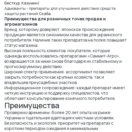
Бесткур
,
Казумин
)
Адъюванты - препараты для улучшения действия средств
защиты растений
Скаба
.
Преимущества для розничных точек продаж и
агромагазинов
Бренд, которому доверяют: японское происхождение
продукции является синонимом качества для украинского
потребителя. Наличие таких препаратов на полке повышает
статус магазина.
Высокая лояльность клиентов: покупатели, которые
однажды воспользовались препаратами «Саммит-Агро»,
возвращаются за ними снова благодаря их стабильному и
прогнозируемому действию.
Широкий спектр применения: ассортимент позволяет
закрыть потребности как крупных хозяйств, так и
владельцев приусадебных участков.
Информационное сопровождение: каждый препарат имеет
четкую инструкцию и поддержку специалистов, что
облегчает консультирование конечного потребителя.
Преимущества
Проверено временем: более 20 лет опыта на рынке
Украины и тщательная адаптация к местным условиям.
Безопасность и экология: приоритет на препаратах с
коротким периодом ожидания и минимальным