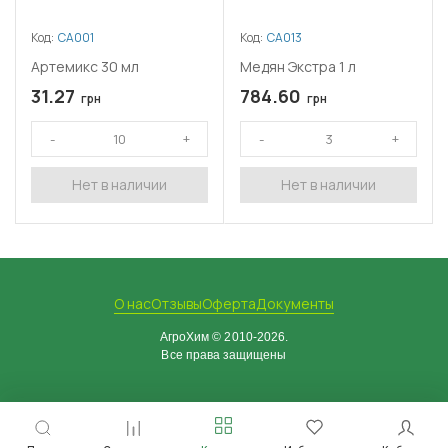
Код:
СА001
Код:
СА013
Артемикс 30 мл
Медян Экстра 1 л
31.27
784.60
грн
грн
Нет в наличии
Нет в наличии
О нас
Отзывы
Оферта
Документы
АгроХим © 2010-2026.
Все права защищены