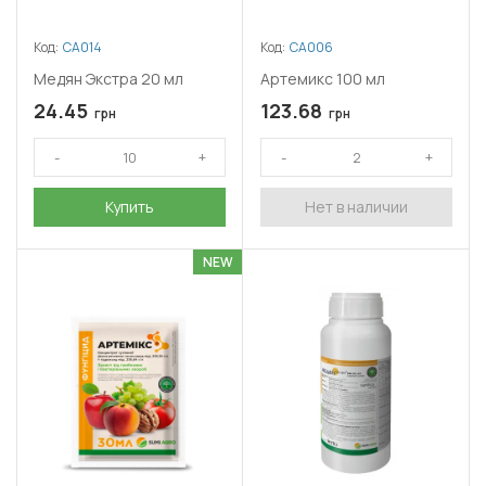
Код:
СА014
Код:
СА006
Медян Экстра 20 мл
Артемикс 100 мл
24.45
123.68
грн
грн
Купить
Нет в наличии
NEW