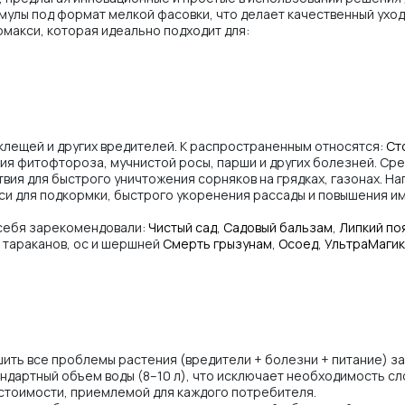
лы под формат мелкой фасовки, что делает качественный уход 
макси, которая идеально подходит для:
 клещей и других вредителей. К распространенным относятся:
Ст
ия фитофтороза, мучнистой росы, парши и других болезней. Сре
вия для быстрого уничтожения сорняков на грядках, газонах. Н
и для подкормки, быстрого укоренения рассады и повышения и
 себя зарекомендовали:
Чистый сад
,
Садовый бальзам
,
Липкий по
, тараканов, ос и шершней
Смерть грызунам
,
Осоед
,
УльтраМагик
ить все проблемы растения (вредители + болезни + питание) за
ндартный объем воды (8–10 л), что исключает необходимость сл
стоимости, приемлемой для каждого потребителя.