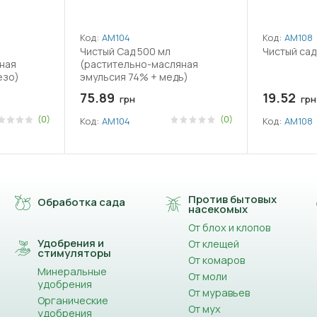
Код:
АМ104
Код:
АМ108
Чистый Сад 500 мл
Чистый сад
ная
(растительно-масляная
езо)
эмульсия 74% + медь)
75.89
19.52
грн
грн
(0)
(0)
Код:
АМ104
Код:
АМ108
Против бытовых
Обработка сада
насекомых
От блох и клопов
Удобрения и
От клещей
стимуляторы
От комаров
Минеральные
От моли
удобрения
От муравьев
Органические
От мух
удобрения