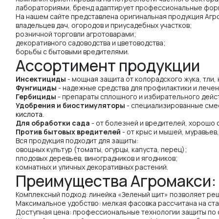
лабораториями, бренд адаптирует профессиональные форму
На нашем сайте представлена оригинальная продукция Агро
владельцев дач, огородов и приусадебных участков;
розничной торговли агротоварами;
декоративного садоводства и цветоводства;
борьбы с бытовыми вредителями.
Ассортимент продукции
Инсектициды
- мощная защита от колорадского жука, тли,
Фунгициды
- надежные средства для профилактики и лечен
Гербициды
- препараты сплошного и избирательного дейст
Удобрения и биостимуляторы
- специализированные смес
кислота
.
Для обработки сада
- от болезней и вредителей, хорошо
Против бытовых вредителей
- от крыс и мышей, муравьев
Вся продукция подходит для защиты:
овощных культур (томаты, огурцы, капуста, перец);
плодовых деревьев, виноградников и ягодников;
комнатных и уличных декоративных растений.
Преимущества Агромакси:
Комплексный подход: линейка «Зеленый щит» позволяет реш
Максимальное удобство: мелкая фасовка рассчитана на ста
Доступная цена: профессиональные технологии защиты по 