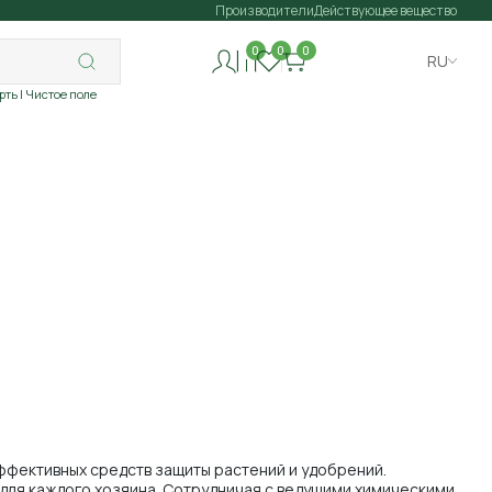
Производители
Действующее вещество
0
0
0
RU
рть
| Чистое поле
ффективных средств защиты растений и удобрений.
для каждого хозяина. Сотрудничая с ведущими химическими