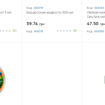
Код:
АМ018
Код:
АМ066
рог 5 мл
Бордосская жидкость 500 мл
Липкий поя
(экстра си
59.74
47.50
грн
гр
(0)
(0)
Код:
АМ018
Код:
АМ066