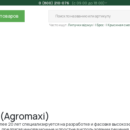
0 (800) 210-076
(с 09:00 до 18:00)
товаров
Часто ищут:
Липучки від мух
| Брос
| Крысиная сме
(Agromaxi)
олее 20 лет специализируется на разработке и фасовке высокоэ
 предлагая инновационные и простые в использовании решения 