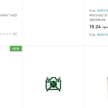
Код:
АМ041
анНет" 400
Фитопаста 
деревьев
19.24
грн
(0)
Код:
АМ041
NEW