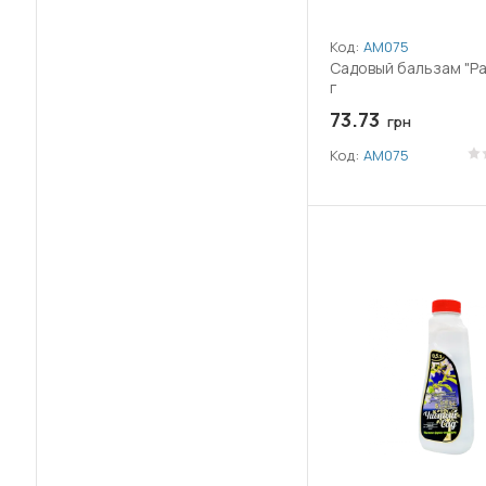
Код:
АМ075
Садовый бальзам "Р
г
73.73
грн
Код:
АМ075