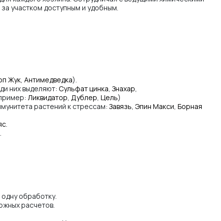
за участком доступным и удобным.
оп Жук
,
Антимедведка
).
ди них выделяют:
Сульфат цинка
,
Знахар
,
апример:
Ликвидатор
,
Дублер
,
Цель
)
ммунитета растений к стрессам:
Завязь
,
Эпин Макси
,
Борная
яс
.
.
 одну обработку.
ожных расчетов.