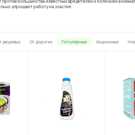
против большинства известных вредителей и болезней в климат
льно упрощают работу на участке.
т дешевых
От дорогих
Популярные
Акционные
Но