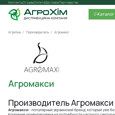
Контакты
Отзывы
Оплата
Доставка
Партнерство
Каталог
АгроХим
Производитель
Агромаксі
Агромакси
Производитель Агромакси 
Агромакси
- популярный украинский бренд, который уже б
Компания ориентирована на потребности частного сектора,