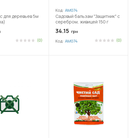
Код:
АМ074
с для деревьев 5м
Садовый бальзам "Защитник" с
ла)
серебром, живицей 150 г
34.15
н
грн
(0)
(0)
Код:
АМ074