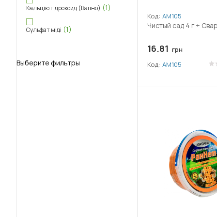
(1)
Кальцію гідроксид (Вапно)
Код:
АМ105
Чистый сад 4 г + Сва
(1)
Сульфат міді
16.81
грн
Выберите фильтры
Код:
АМ105