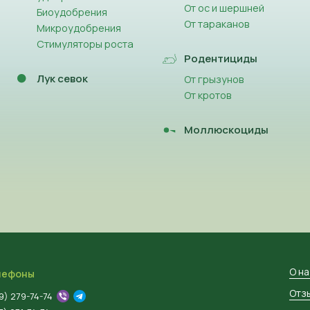
От ос и шершней
Биоудобрения
От тараканов
Микроудобрения
Стимуляторы роста
Родентициды
Лук севок
От грызунов
От кротов
Моллюскоциды
О н
лефоны
Отз
9) 279-74-74