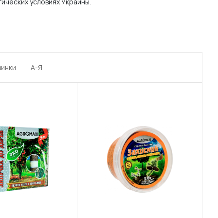
ических условиях Украины.
винки
А-Я