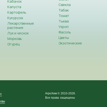
Кабачок
Свекла
Капуста
Табак
Картофель
Томат
Кукуруза
Тыква
Лекарственные
Укроп
растения
Фасоль
Лук и чеснок
Цветы
Морковь
Экзотические
Огурец
ас
АгроХим © 2010-2026.
Все права защищены
ывы