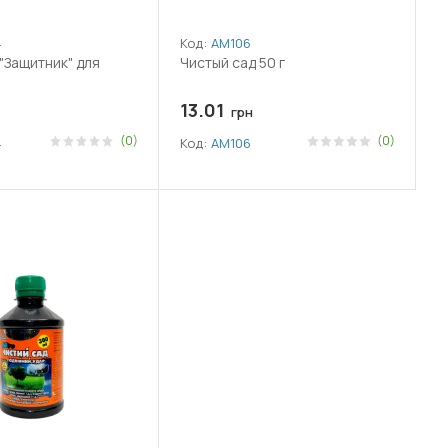
4
Код:
АМ106
"Защитник" для
Чистый сад 50 г
13.01
грн
(0)
(0)
4
Код:
АМ106