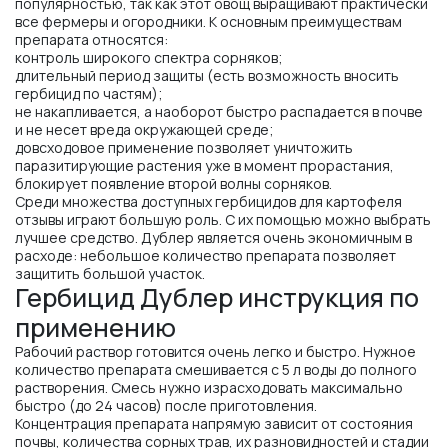
популярностью, так как этот овощ выращивают практически
все фермеры и огородники. К основным преимуществам
препарата относятся:
контроль широкого спектра сорняков;
длительный период защиты (есть возможность вносить
гербицид по частям);
не накапливается, а наоборот быстро распадается в почве
и не несет вреда окружающей среде;
довсходовое применение позволяет уничтожить
паразитирующие растения уже в момент прорастания,
блокирует появление второй волны сорняков.
Среди множества доступных гербицидов для картофеля
отзывы играют большую роль. С их помощью можно выбрать
лучшее средство. Дублер является очень экономичным в
расходе: небольшое количество препарата позволяет
защитить большой участок.
Гербицид Дублер инструкция по
применению
Рабочий раствор готовится очень легко и быстро. Нужное
количество препарата смешивается с 5 л воды до полного
растворения. Смесь нужно израсходовать максимально
быстро (до 24 часов) после приготовления.
Концентрация препарата напрямую зависит от состояния
почвы, количества сорных трав, их разновидностей и стадии