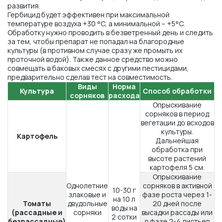
развития.
Гербицид будет эффективен при максимальной
температуре воздуха +30 °C, а минимальной – +5°C.
Обработку нужно проводить в безветренный день и следить
за тем, чтобы препарат не попадал на благородные
культуры (в противном случае сразу же промыть их
проточной водой). Также данное средство можно
совмещать в баковых смесях с другими пестицидами,
предварительно сделав тест на совместимость.
Виды
Норма
Культура
Способ обработки
сорняков
расхода
Опрыскивание
сорняков в период
вегетации до всходов
культуры.
Картофель
Дальнейшая
обработка при
высоте растений
картофеля 5 см.
Опрыскивание
Однолетние
сорняков в активной
10-30 г
злаковые и
фазе роста через 1-
на 10 л
Томаты
двудольные
20 дней после
воды на
(рассадные и
сорняки
высадки рассады или
2 сотки
безрассадные)
в фазе 2-4 листьев