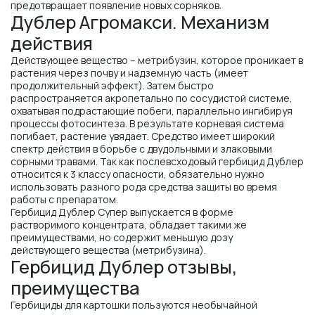
предотвращает появление новых сорняков.
Дублер Агромакси. Механизм
действия
Действующее вещество – метрибузин, которое проникает в
растения через почву и надземную часть (имеет
продолжительный эффект). Затем быстро
распространяется акропетально по сосудистой системе,
охватывая подрастающие побеги, параллельно ингибируя
процессы фотосинтеза. В результате корневая система
погибает, растение увядает. Средство имеет широкий
спектр действия в борьбе с двудольными и злаковыми
сорными травами. Так как послевсходовый гербицид Дублер
относится к 3 классу опасности, обязательно нужно
использовать разного рода средства защиты во время
работы с препаратом.
Гербицид Дублер Супер выпускается в форме
растворимого концентрата, обладает такими же
преимуществами, но содержит меньшую дозу
действующего вещества (метрибузина).
Гербицид Дублер отзывы,
преимущества
Гербициды для картошки пользуются необычайной