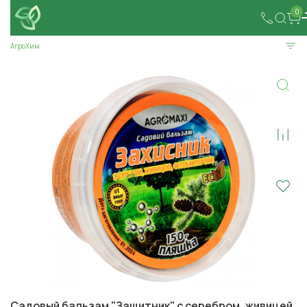
0
АгроХим
Садовый бальзам "Защитник" с серебром, живицей