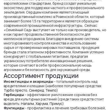
европейскими стандартами, бренд создал уникальную
экосистему для поддержки частного и профессионального
земледелия. Сердцем компании является мощный
производственный комплекс в Ровенской области, который
занимает более 1,5 га территории и является образцом
современной промышленной инфраструктуры. Сейчас
«Семейный Сад» выступает не только как производитель, но
и как гарант продовольственной безопасности для
миллионов огородников. Благодаря внедрению системы
многоуровневого контроля качества и использованию
сырья от проверенных мировых поставщиков, продукция
бренда стала эталоном эффективности. Компания успешно
конкурирует с глобальными гигантами, предлагая
украинскому потребителю инновационные решения,
которые сочетают в себе профессиональную мощь
агрохимии и безопасность для окружающей среды.
Ассортимент продукции
Инсектициды и акарициды
- тотальный контроль над
вредителями и клещами (наиболее популярные средства:
Турбо престо
,
Синерид
,
Темпо
)
Гербициды
- эффективное уничтожение сорняков без
вреда для культурных растений (среди таких средств стоит
выделить:
Напалм
,
Харума
,
Примус
)
Фунгициды
- профилактика и лечение грибковых болезней,