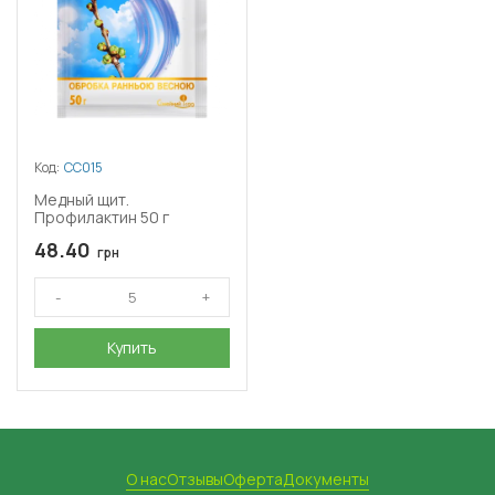
Код:
СС015
Медный щит.
Профилактин 50 г
48.40
грн
Купить
О нас
Отзывы
Оферта
Документы