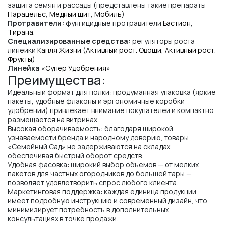
защита семян и рассады (представлены такие препараты
Парацельс
,
Медный щит
,
Мобиль
)
Протравители:
фунгицидные протравители
Бастион
,
Тирана
.
Специализированные средства:
регуляторы роста
линейки
Капля Жизни
(
Активный рост. Овощи
,
Активный рост.
Фрукты
)
Линейка
«
Супер Удобрения
»
Преимущества:
Идеальный формат для полки: продуманная упаковка (яркие
пакеты, удобные флаконы и эргономичные коробки
удобрений) привлекает внимание покупателей и компактно
размещается на витринах.
Высокая оборачиваемость: благодаря широкой
узнаваемости бренда и народному доверию, товары
«Семейный Сад» не задерживаются на складах,
обеспечивая быстрый оборот средств.
Удобная фасовка: широкий выбор объемов — от мелких
пакетов для частных огородников до большей тары —
позволяет удовлетворить спрос любого клиента.
Маркетинговая поддержка: каждая единица продукции
имеет подробную инструкцию и современный дизайн, что
минимизирует потребность в дополнительных
консультациях в точке продажи.