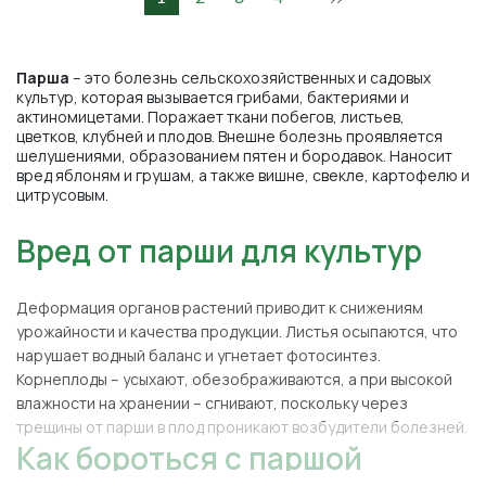
Парша
– это болезнь сельскохозяйственных и садовых
культур, которая вызывается грибами, бактериями и
актиномицетами. Поражает ткани побегов, листьев,
цветков, клубней и плодов. Внешне болезнь проявляется
шелушениями, образованием пятен и бородавок. Наносит
вред яблоням и грушам, а также вишне, свекле, картофелю и
цитрусовым.
Вред от парши для культур
Деформация органов растений приводит к снижениям
урожайности и качества продукции. Листья осыпаются, что
нарушает водный баланс и угнетает фотосинтез.
Корнеплоды – усыхают, обезображиваются, а при высокой
влажности на хранении – сгнивают, поскольку через
трещины от парши в плод проникают возбудители болезней.
Как бороться с паршой