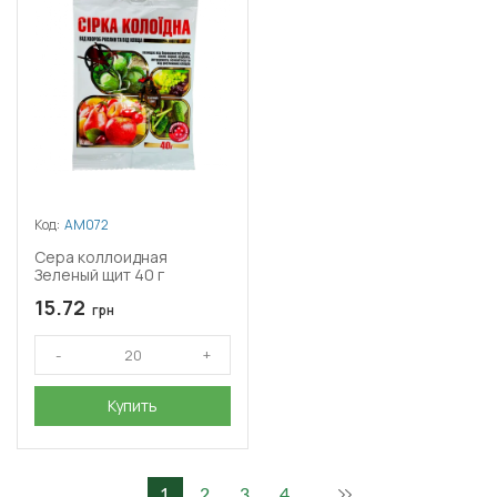
Код:
АМ072
Сера коллоидная
Зеленый щит 40 г
15.72
грн
Купить
1
2
3
4