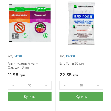
Код:
УК011
Код:
КА001
Антигусень 4 мл +
Блу Голд 30 мл
Самшит 3 мл
11.98
22.35
грн
грн
Купить
Купить