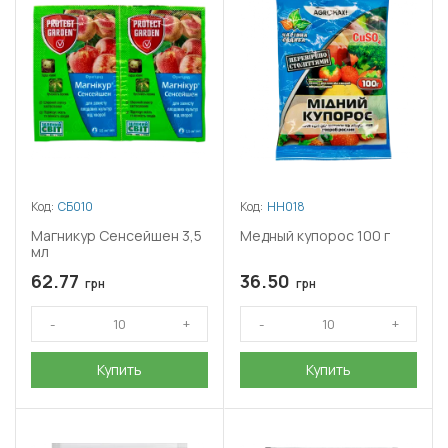
Код:
СБ010
Код:
НН018
Магникур Сенсейшен 3,5
Медный купорос 100 г
мл
62.77
36.50
грн
грн
Купить
Купить