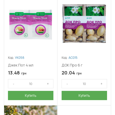
Код:
УК058
Код:
АС015
Джек Пот 4 мл
ДОК Про 6 г
13.48
20.04
грн
грн
Купить
Купить