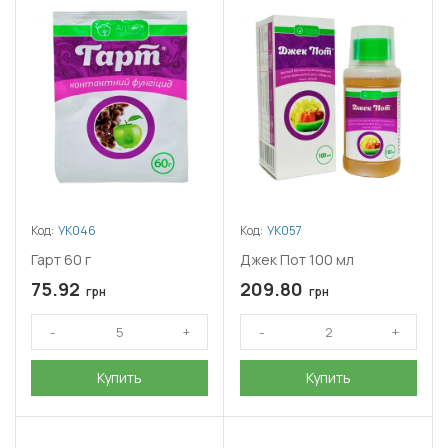
Код:
УК046
Код:
УК057
Гарт 60 г
Джек Пот 100 мл
75.92
209.80
грн
грн
Купить
Купить