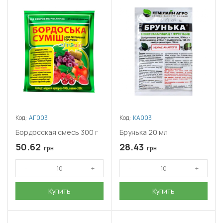
Код:
АГ003
Код:
КА003
Бордосская смесь 300 г
Брунька 20 мл
50.62
28.43
грн
грн
Купить
Купить