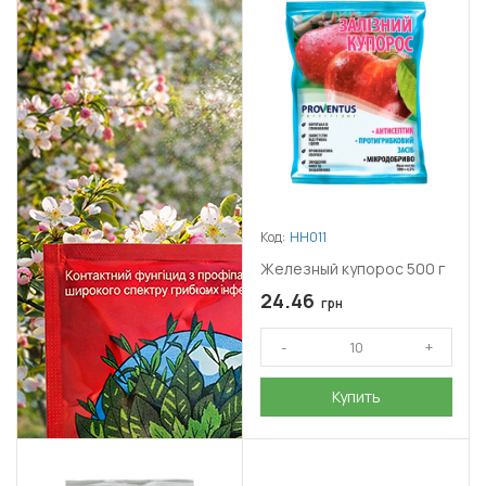
Код:
НН011
Железный купорос 500 г
24.46
грн
Купить