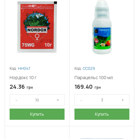
Код:
НН047
Код:
СС029
Нордокс 10 г
Парацельс 100 мл
24.36
169.40
грн
грн
Купить
Купить