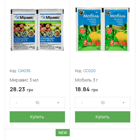
Код:
СИ036
Код:
СС020
Миравис 3 мл
Мобиль 3 г
28.23
18.84
грн
грн
Купить
Купить
NEW