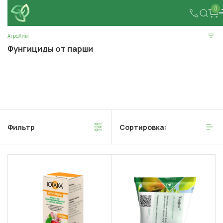
0
АгроХим
Фунгициды от парши
Фильтр
Сортировка: