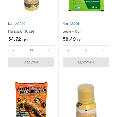
Код:
АС029
Код:
СБ001
Наповал 30 мл
Белем 60 г
54.72
58.49
грн
грн
Відсутній
Відсутній