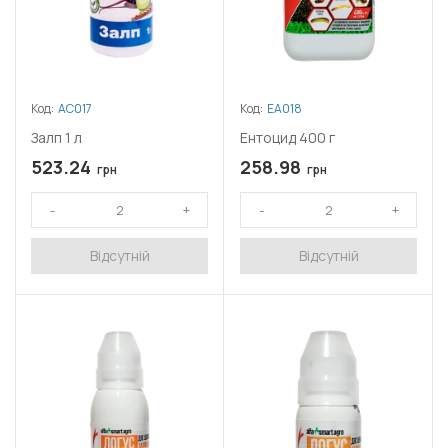
Код:
АС017
Код:
ЕА018
Залп 1 л
Ентоцид 400 г
523.24
258.98
грн
грн
Відсутній
Відсутній