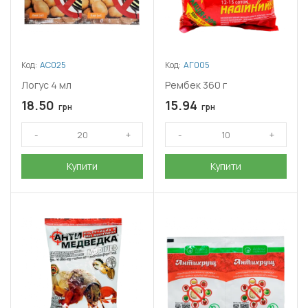
Код:
АС025
Код:
АГ005
Логус 4 мл
Рембек 360 г
18.50
15.94
грн
грн
Купити
Купити