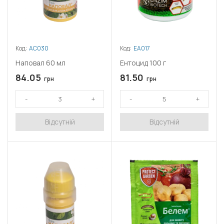
Код:
АС030
Код:
ЕА017
Наповал 60 мл
Ентоцид 100 г
84.05
81.50
грн
грн
Відсутній
Відсутній