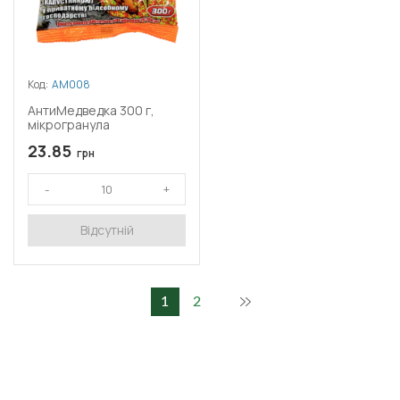
Код:
АМ008
АнтиМедведка 300 г,
мікрогранула
23.85
грн
Відсутній
1
2