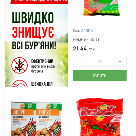
Код:
АГ006
Рембек 550 г
21.44
грн
Купити