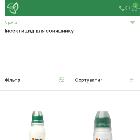
0
АгроХім
Інсектицид для соняшнику
Фільтр
Сортувати: