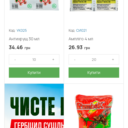
Код:
УК025
Код:
СИ021
Антихрущ 30 мл
Ампліго 4 мл
34.46
26.93
грн
грн
Купити
Купити