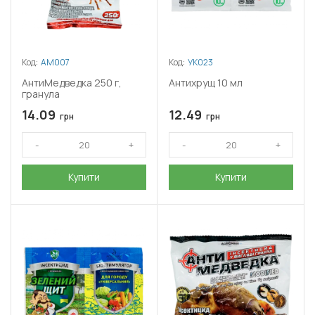
Код:
АМ007
Код:
УК023
АнтиМедведка 250 г,
Антихрущ 10 мл
гранула
14.09
12.49
грн
грн
Купити
Купити