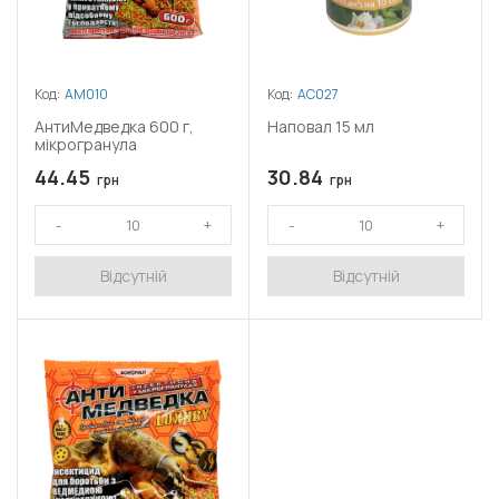
Код:
АМ010
Код:
АС027
АнтиМедведка 600 г,
Наповал 15 мл
мікрогранула
44.45
30.84
грн
грн
Відсутній
Відсутній