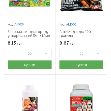
Код:
АМ034
Код:
АМ005
Зелений щит для городу,
АнтиМедведка 120 г,
універсальний 3мл+12мл
гранула
8.13
8.67
грн
грн
Купити
Купити