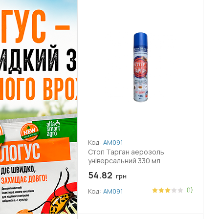
Код:
АМ091
Стоп Тарган аерозоль
універсальний 330 мл
54.82
грн
(1)
Код:
АМ091