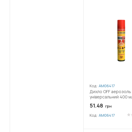
Код:
АМ06417
Дихло OFF аерозоль
універсальний 400 м
51.48
грн
Код:
АМ06417