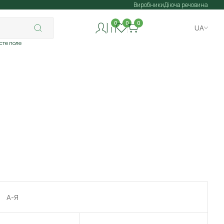
Виробники
Діюча речовина
0
0
0
UA
исте поле
А-Я