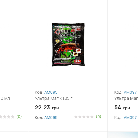
Код:
АМ095
Код:
АМ097
00 мл
Ультра Магік 125 г
Ультра Маг
22.23
54
грн
грн
(0)
(0)
Код:
АМ095
Код:
АМ097