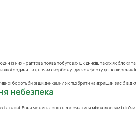
один із них - раптова поява побутових шкідників, таких як блохи т
ашої родини - від появи свербежу і дискомфорту до поширення і
ктивної боротьби зі шкідниками? Як підібрати найкращий засіб від
хня небезпека
 і людині. Вони можуть легко пересуватися між волоссям і пір'ям
ід бліх слід використовувати максимально швидко.
активні вночі, а вдень ховаються в щілинах, складках ліжка та в ін
печних хвороб. Експерти стверджують, що видима частина популяц
фективний засіб від клопів і бліх, який не тільки усуне проблему