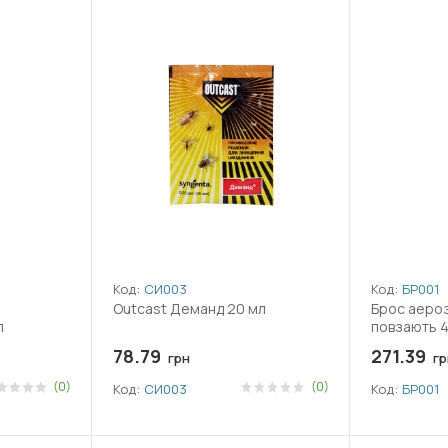
Код:
СИ003
Код:
БР001
Outcast Деманд 20 мл
Брос аероз
л
повзають 
78.79
271.39
грн
гр
(0)
(0)
Код:
СИ003
Код:
БР001