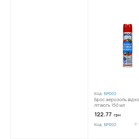
Код:
БР002
Брос аерозоль від к
літають 150 мл
122.77
грн
Код:
БР002