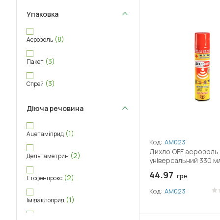
Упаковка
(8)
Аерозоль
(3)
Пакет
(3)
Спрей
Діюча речовина
(1)
Ацетаміприд
Код:
АМ023
Дихло OFF аерозоль
(2)
Дельтаметрин
універсальний 330 м
44.97
грн
(2)
Етофенпрокс
Код:
АМ023
(1)
Імідаклоприд