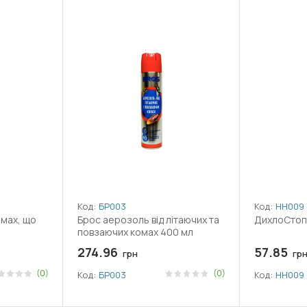
Код:
БР003
Код:
НН009
омах, що
Брос аерозоль від літаючих та
ДихлоСтоп
повзаючих комах 400 мл
274.96
57.85
грн
гр
(0)
(0)
Код:
БР003
Код:
НН009