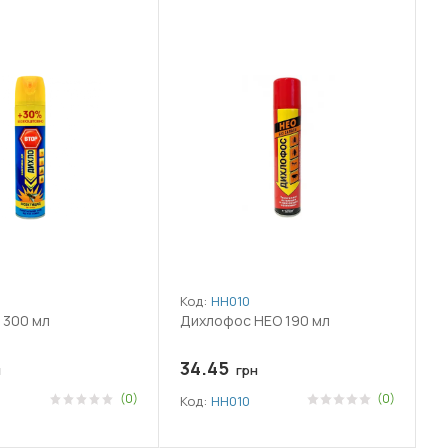
Код:
НН010
 300 мл
Дихлофос НЕО 190 мл
34.45
н
грн
(0)
(0)
Код:
НН010