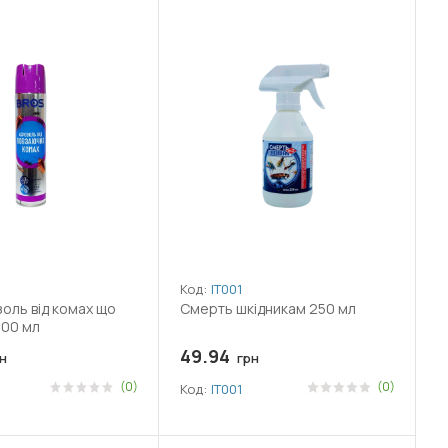
Код:
ІТ001
оль від комах що
Смерть шкідникам 250 мл
400 мл
49.94
н
грн
(0)
(0)
Код:
ІТ001