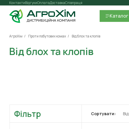
Контакти
Відгуки
Оплата
Доставка
Співпраця
Каталог
АгроХім
Проти побутових комах
Від блох та клопів
Від блох та клопів
Фільтр
Сортувати:
Ві