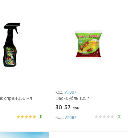
Код:
АТ067
ік спрей 350 мл
Фас-Дубль 125 г
30.57
грн
(1)
(0)
Код:
АТ067