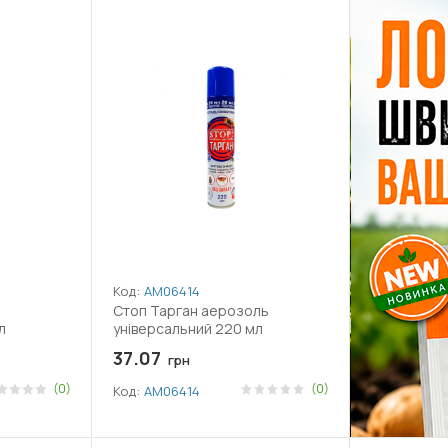
Код:
АМ06414
Стоп Тарган аерозоль
л
універсальний 220 мл
37.07
грн
(0)
(0)
Код:
АМ06414