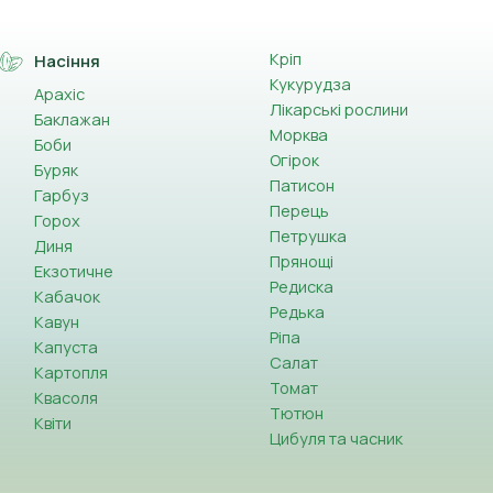
Кріп
Насіння
 Крім того, вони спричиняють психологічний
Кукурудза
Арахіс
ості і нерідко призводить до стресу.
Лікарські рослини
Баклажан
нше обмеження зростання їхньої популяції. Багато
Морква
Боби
вірені, сертифіковані препарати, оскільки народні
Огірок
Буряк
ів, відгуки на який підтверджують його дієвість.
Патисон
Гарбуз
Перець
Горох
Петрушка
Диня
Прянощі
фестації. Заражені речі (одяг, постільну білизну)
Екзотичне
Редиска
Кабачок
Редька
д клопів, порошки та гелі застосовуються для
Кавун
Ріпа
ів без запаху нині перебуває в пріоритеті
Капуста
Салат
Картопля
Томат
Квасоля
Тютюн
ей інсектицид від клопів має доведену
Квіти
чи параліч і загибель. Засіб вирізняється швидкою
Цибуля та часник
ид - системний нейротоксин, який впливає на