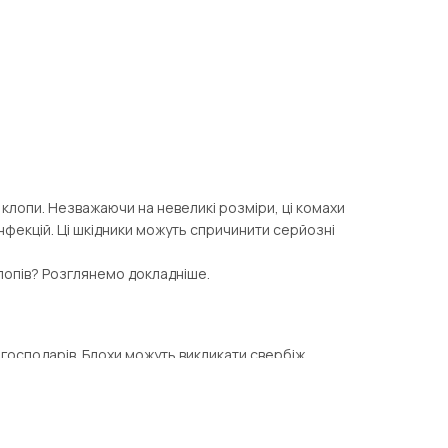
а клопи. Незважаючи на невеликі розміри, ці комахи
нфекцій. Ці шкідники можуть спричинити серйозні
 клопів? Розглянемо докладніше.
 господарів. Блохи можуть викликати свербіж,
ших затишних місцях. Клопи можуть викликати
ії - всього 5%, інші комахи ховаються і
, а й повністю знищить паразитів.