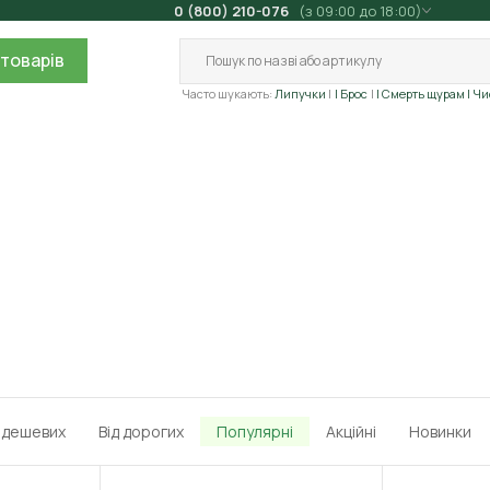
0 (800) 210-076
(з 09:00 до 18:00)
товарів
Часто шукають:
Липучки
| Брос
| Смерть щурам
| Ч
д дешевих
Від дорогих
Популярні
Акційні
Новинки