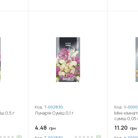
Код:
Т-002830
Код:
У-0000
ш 0,5 г
Лунарія Суміш 0,1 г
Міні-кімнат
суміш 0,05 
4.48
11.20
грн
грн
(0)
(0)
Код:
Т-002830
Код:
У-0000