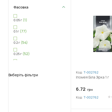
Фасовка
(1)
0.05 г
(77)
0.1 г
(54)
0.2 г
(52)
0.25 г
(11)
0.3 г
Код:
Т-002762
Виберіть фільтри
(75)
0.5 г
Іпомея Біла Зірка 1 г
(25)
1 г
6.72
грн
Код:
Т-002762
(9)
1.5 г
(1)
3 г