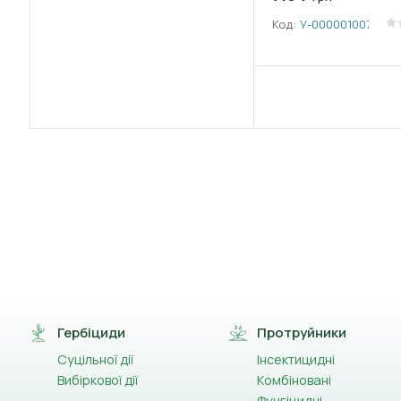
Код:
У-0000010078
Гербіциди
Протруйники
Суцільної дії
Інсектицидні
Вибіркової дії
Комбіновані
Фунгіцидні