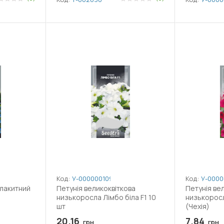
Код:
У-0000001092
Код:
У-0000
Блакитний
Петунія великоквіткова
Петунія ве
низькоросла Лімбо біла F1 10
низькоросл
шт
(Чехія)
20.16
7.84
грн
грн