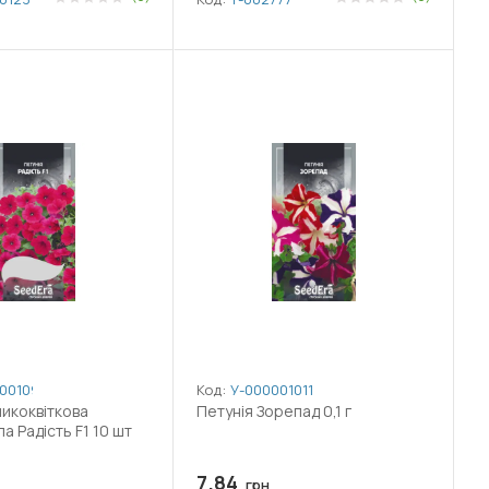
001096
Код:
У-0000010114
ликоквіткова
Петунія Зорепад 0,1 г
а Радість F1 10 шт
7.84
грн