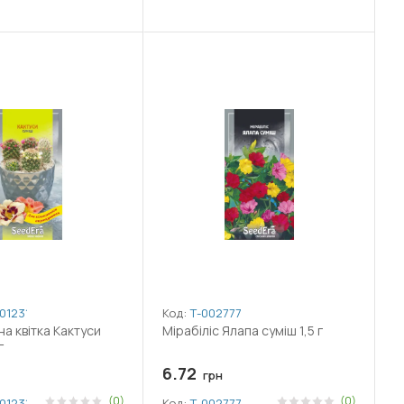
012318
Код:
Т-002777
на квітка Кактуси
Мірабіліс Ялапа суміш 1,5 г
г
6.72
грн
(0)
(0)
012318
Код:
Т-002777