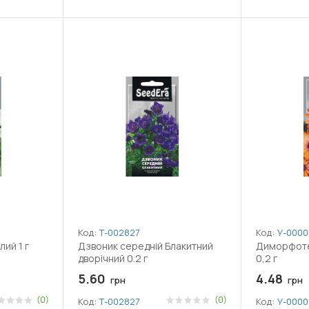
Код:
Т-002827
Код:
У-0000
лий 1 г
Дзвоник середній Блакитний
Диморфоте
дворічний 0.2 г
0,2 г
5.60
4.48
грн
грн
(0)
(0)
Код:
Т-002827
Код:
У-0000