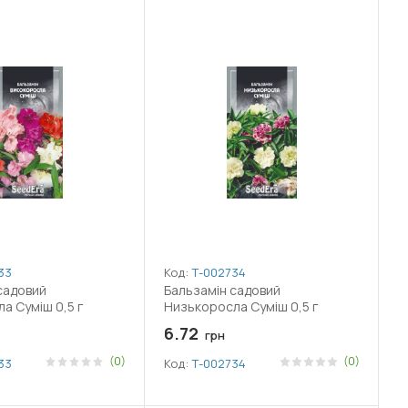
33
Код:
Т-002734
садовий
Бальзамін садовий
а Суміш 0,5 г
Низькоросла Суміш 0,5 г
6.72
грн
(0)
(0)
33
Код:
Т-002734