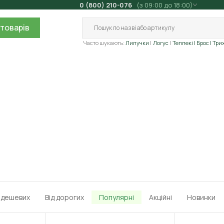
0 (800) 210-076
(з 09:00 до 18:00)
товарів
Часто шукають:
Липучки
Логус
Теппекі
| Брос
| Три
д дешевих
Від дорогих
Популярні
Акційні
Новинки