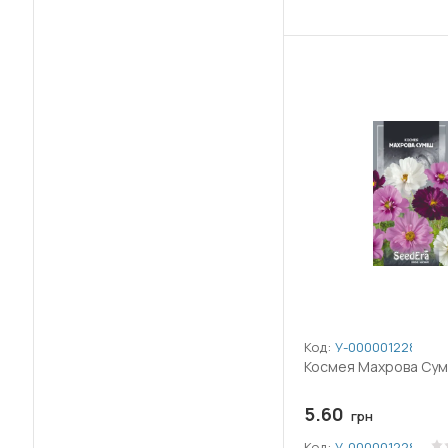
Код:
У-0000012287
Космея Махрова Сумі
5.60
грн
Код:
У-0000012287