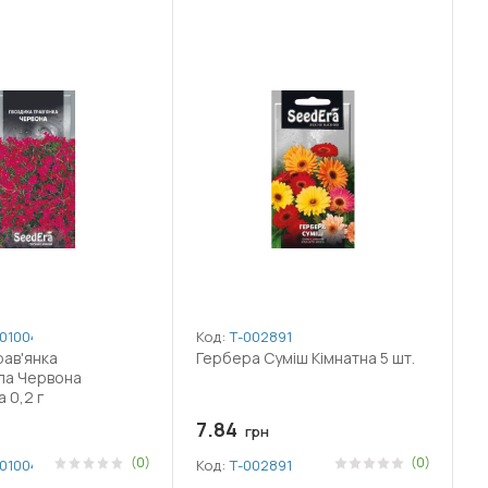
010049
Код:
Т-002891
рав'янка
Гербера Суміш Кімнатна 5 шт.
ла Червона
 0,2 г
7.84
грн
(0)
(0)
010049
Код:
Т-002891