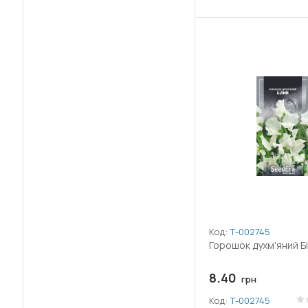
Код:
Т-002745
Горошок духм'яний Бі
8.40
грн
Код:
Т-002745