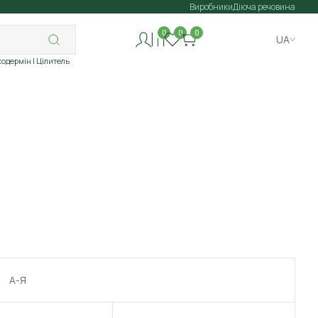
Виробники
Діюча речовина
0
0
0
UA
ходермін
| Цілитель
А-Я