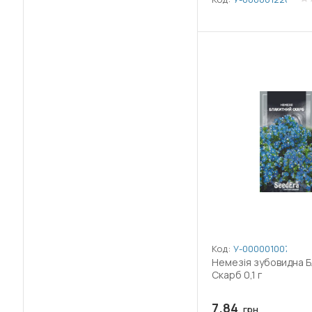
Код:
У-0000010078
Немезія зубовидна 
Скарб 0,1 г
7.84
грн