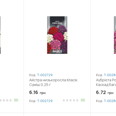
Код:
Т-002729
Код:
Т-0028
Айстра низькоросла Класік
Аубрієта Р
Суміш 0,25 г
Каскад бага
6.16
6.72
грн
грн
(0)
(0)
Код:
Т-002729
Код:
Т-0028