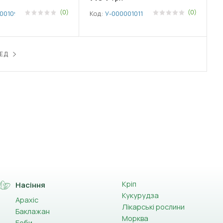
(0)
(0)
001096
Код:
У-0000010114
ЕД
Кріп
Насіння
Кукурудза
Арахіс
Лікарські рослини
Баклажан
Морква
Боби