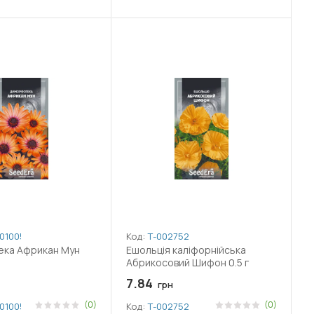
010053
Код:
Т-002752
ка Африкан Мун
Ешольція каліфорнійська
Абрикосовий Шифон 0.5 г
7.84
грн
(0)
(0)
010053
Код:
Т-002752