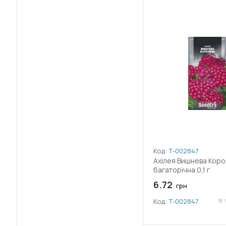
(1)
5 г
(2)
20 г
(2)
2 шт
(14)
5 шт.
(40)
10 шт.
(4)
20 шт.
Код:
Т-002847
Ахілея Вишнева Кор
багаторічна 0,1 г
6.72
грн
Код:
Т-002847