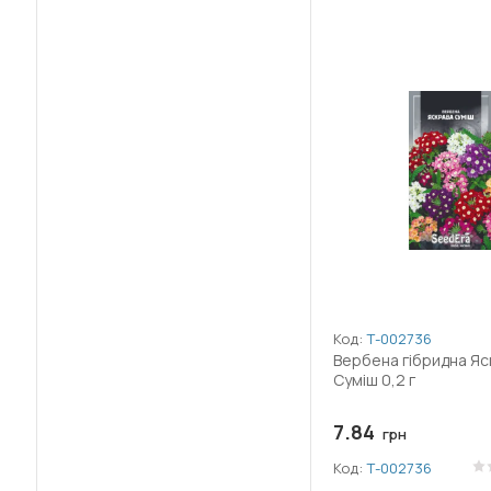
Код:
Т-002736
Вербена гібридна Яс
Суміш 0,2 г
7.84
грн
Код:
Т-002736