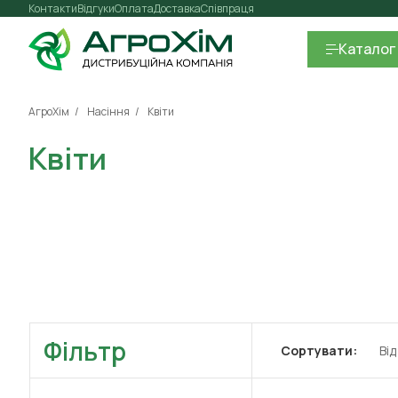
Контакти
Відгуки
Оплата
Доставка
Співпраця
Каталог
АгроХім
Насіння
Квіти
Квіти
Фільтр
Сортувати:
Ві