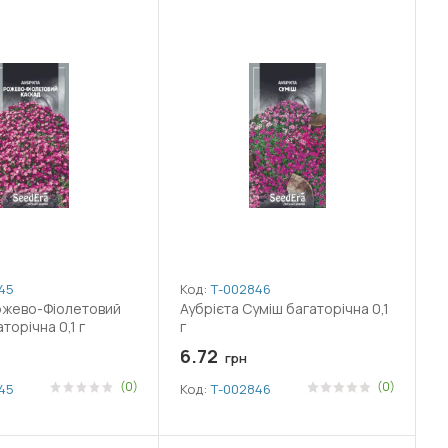
45
Код:
Т-002846
ожево-Фіолетовий
Аубрієта Суміш багаторічна 0,1
торічна 0,1 г
г
6.72
грн
(0)
(0)
45
Код:
Т-002846