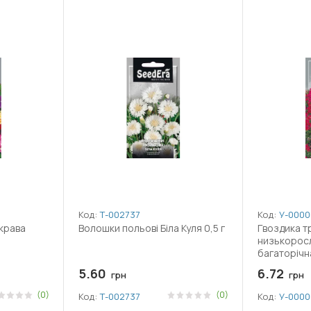
Код:
Т-002737
Код:
У-0000
крава
Волошки польові Біла Куля 0,5 г
Гвоздика т
низькорос
багаторічна
5.60
6.72
грн
грн
(0)
(0)
Код:
Т-002737
Код:
У-0000