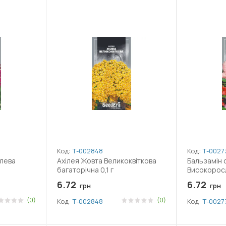
Код:
Т-002848
Код:
Т-0027
олева
Ахілея Жовта Великоквіткова
Бальзамін 
багаторічна 0,1 г
Високоросл
6.72
6.72
грн
грн
(0)
(0)
Код:
Т-002848
Код:
Т-0027