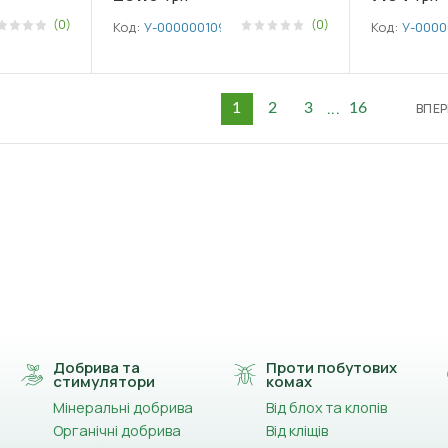
(0)
(0)
Код:
У-0000001092
Код:
У-0000
...
ВПЕР
1
2
3
16
Добрива та
Проти побутових
стимулятори
комах
Мінеральні добрива
Від блох та клопів
Органічні добрива
Від кліщів