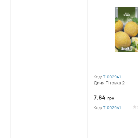
Код:
Т-002941
Диня Тітовка 2 г
7.84
грн
Код:
Т-002941