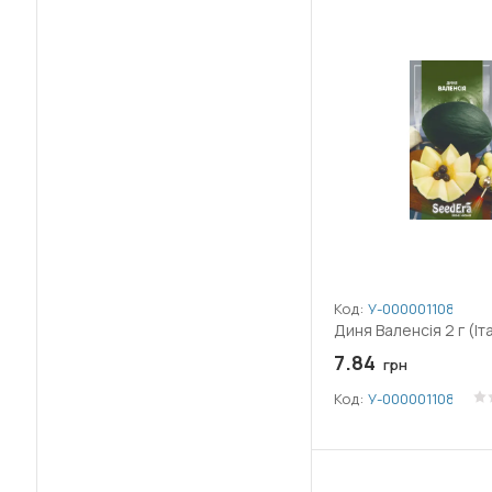
Код:
У-0000011088
Диня Валенсія 2 г (Іт
7.84
грн
Код:
У-0000011088