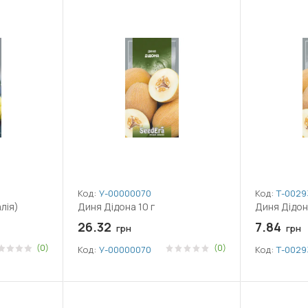
Код:
У-0000007066
Код:
Т-0029
алія)
Диня Дідона 10 г
Диня Дідон
26.32
7.84
грн
грн
(0)
(0)
Код:
У-0000007066
Код:
Т-0029