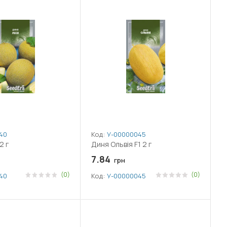
40
Код:
У-0000004501
2 г
Диня Ольвія F1 2 г
7.84
грн
(0)
(0)
40
Код:
У-0000004501