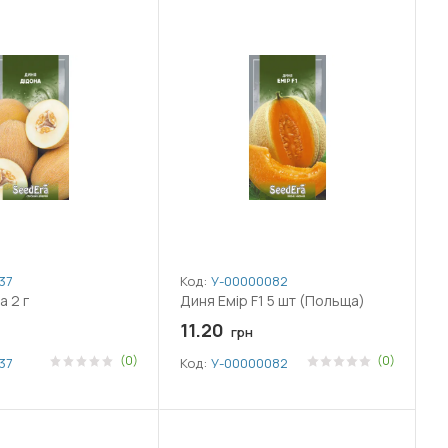
37
Код:
У-0000008201
а 2 г
Диня Емір F1 5 шт (Польща)
11.20
грн
(0)
(0)
37
Код:
У-0000008201