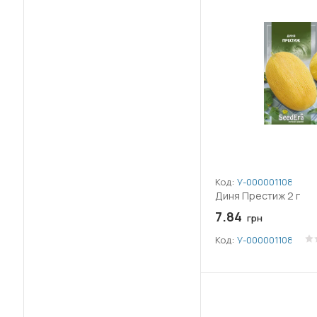
Код:
У-0000011089
Диня Престиж 2 г
7.84
грн
Код:
У-0000011089