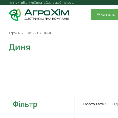
Контакти
Відгуки
Оплата
Доставка
Співпраця
Каталог
АгроХім
Насіння
Диня
Диня
Фільтр
Сортувати:
Ві