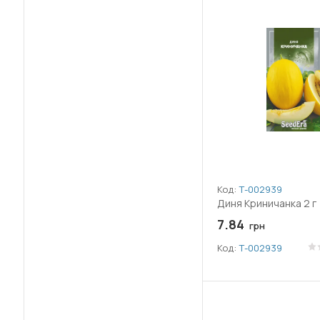
Код:
Т-002939
Диня Криничанка 2 г
7.84
грн
Код:
Т-002939