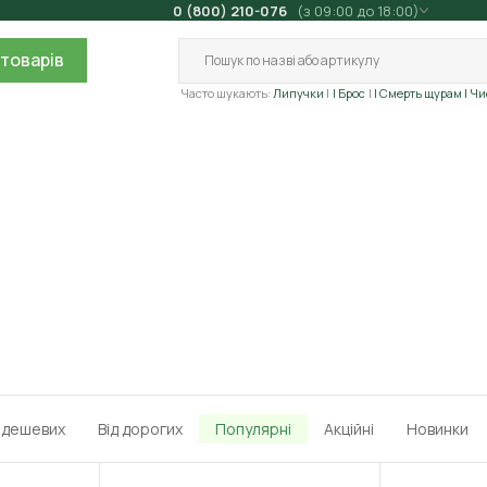
0 (800) 210-076
(з 09:00 до 18:00)
товарів
Часто шукають:
Липучки
| Брос
| Смерть щурам
| Ч
д дешевих
Від дорогих
Популярні
Акційні
Новинки