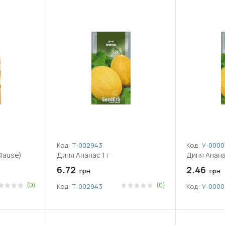
Код:
Т-002943
Код:
У-0000
Clause)
Диня Ананас 1 г
Диня Анана
6.72
2.46
грн
грн
(0)
(0)
Код:
Т-002943
Код:
У-0000