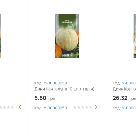
Код:
У-0000005968
Код:
У-0000
Диня Канталупа 10 шт (Італія)
Диня Колго
5.60
26.32
грн
гр
(0)
(0)
Код:
У-0000005968
Код:
У-0000