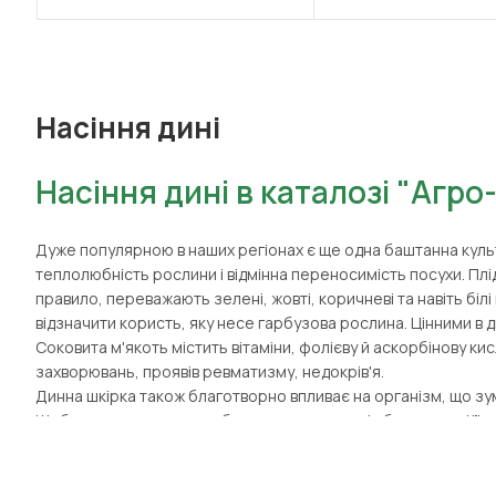
Насіння дині
Насіння дині в каталозі "Агро
Дуже популярною в наших регіонах є ще одна баштанна культ
теплолюбність рослини і відмінна переносимість посухи. Плі
правило, переважають зелені, жовті, коричневі та навіть білі
відзначити користь, яку несе гарбузова рослина. Цінними в д
Соковита м'якоть містить вітаміни, фолієву й аскорбінову кис
захворювань, проявів ревматизму, недокрів'я.
Динна шкірка також благотворно впливає на організм, що зу
Щоб виростити здорову баштанну культуру і зберегти всі її 
магазин агропродукції "Агро-Хім" пропонує купити насіння ди
продажу насіння дині регулярно оновлюється, тут ви знайдет