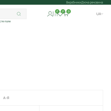
Виробники
Діюча речовина
0
0
0
UA
исте поле
А-Я