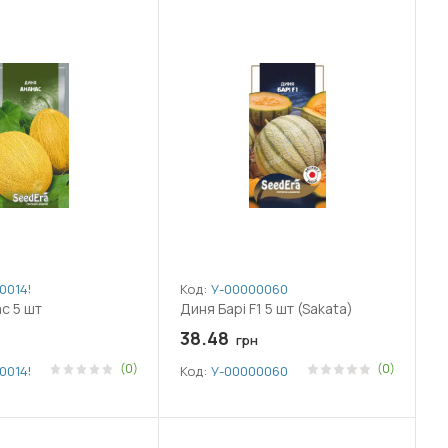
001458
Код:
У-0000006020
с 5 шт
Диня Барі F1 5 шт (Sakata)
38.48
грн
(0)
(0)
001458
Код:
У-0000006020