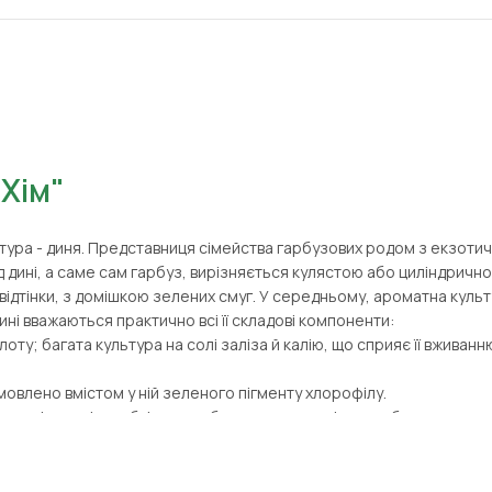
-Хім"
ура - диня. Представниця сімейства гарбузових родом з екзотичн
д дині, а саме сам гарбуз, вирізняється кулястою або циліндричн
 відтінки, з домішкою зелених смуг. У середньому, ароматна культу
ині вважаються практично всі її складові компоненти:
лоту; багата культура на солі заліза й калію, що сприяє її вживанн
мовлено вмістом у ній зеленого пігменту хлорофілу.
корисні якості, необхідно особливу увагу приділити вибору високо
ні оптом. В асортименті представлені найкращі сорти культури від
е відповідний за ціновим сегментом і якісними показниками проду