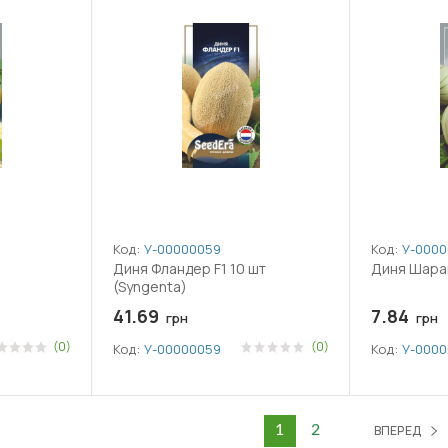
Код:
У-0000005994
Код:
У-0000
Диня Фландер F1 10 шт
Диня Шарант
(Syngenta)
41.69
7.84
грн
грн
(0)
(0)
Код:
У-0000005994
Код:
У-0000
ВПЕРЕД
1
2