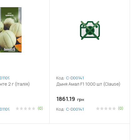
011090
Код:
C-D00141
е 2 г (Італія)
Дыня Амал F1 1000 шт (Clause)
1861.19
грн
(0)
(0)
011090
Код:
C-D00141