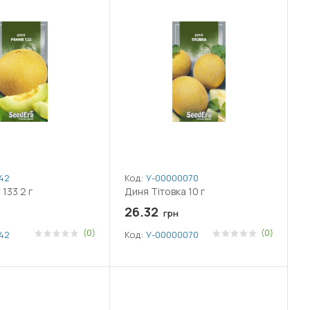
42
Код:
У-0000007065
133 2 г
Диня Тітовка 10 г
26.32
грн
(0)
(0)
42
Код:
У-0000007065