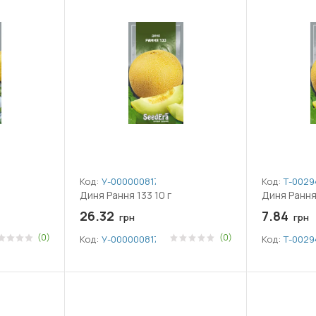
Код:
У-0000008178
Код:
Т-0029
Диня Рання 133 10 г
Диня Рання 
26.32
7.84
грн
грн
(0)
(0)
Код:
У-0000008178
Код:
Т-0029