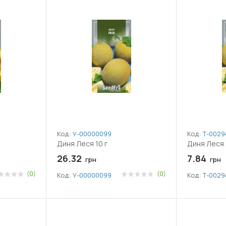
Код:
У-0000009982
Код:
Т-0029
Диня Леся 10 г
Диня Леся 
26.32
7.84
грн
грн
(0)
(0)
Код:
У-0000009982
Код:
Т-0029