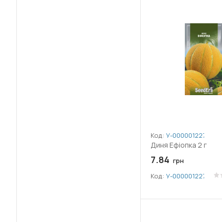
Код:
У-0000012273
Диня Ефіопка 2 г
7.84
грн
Код:
У-0000012273