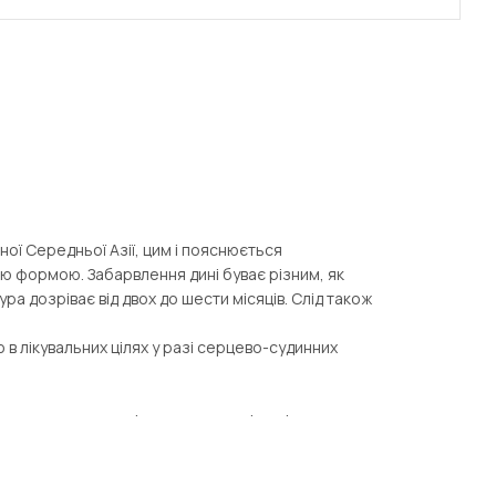
ої Середньої Азії, цим і пояснюється
ою формою. Забарвлення дині буває різним, як
ра дозріває від двох до шести місяців. Слід також
ю в лікувальних цілях у разі серцево-судинних
продуктивного насіннєвого матеріалу. Інтернет-
 відомих виробників на ринку України. Каталог з
кт.