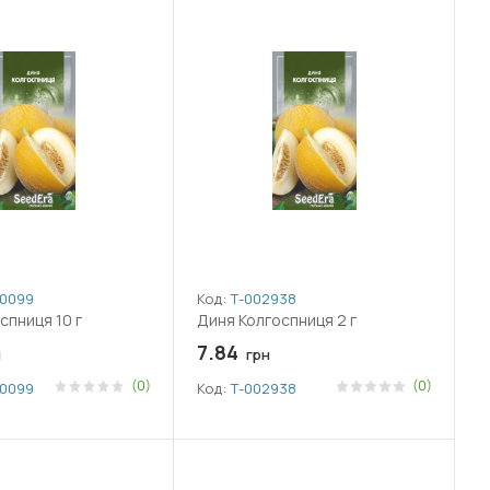
009981
Код:
Т-002938
спниця 10 г
Диня Колгоспниця 2 г
7.84
н
грн
(0)
(0)
009981
Код:
Т-002938