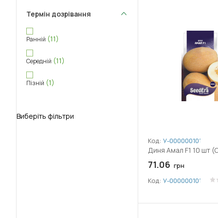
Термін дозрівання
(11)
Ранній
(11)
Середній
(1)
Пізній
Виберіть фільтри
Код:
У-0000001010
Диня Амал F1 10 шт (
71.06
грн
Код:
У-0000001010