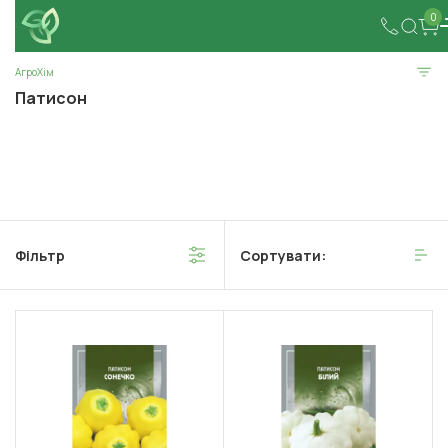
0
АгроХім
Патисон
Фільтр
Сортувати: