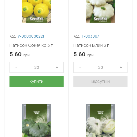
Код:
У-0000008221
Код:
Т-003067
Патисон Сонечко 3 г
Патисон Білий 3 г
5.60
5.60
грн
грн
Купити
Відсутній