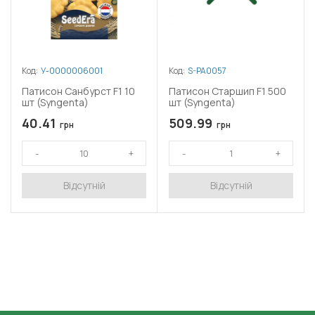
Код:
У-0000006001
Код:
S-PA0057
Патисон Санбурст F1 10
Патисон Старшип F1 500
шт (Syngenta)
шт (Syngenta)
40.41
509.99
грн
грн
Відсутній
Відсутній