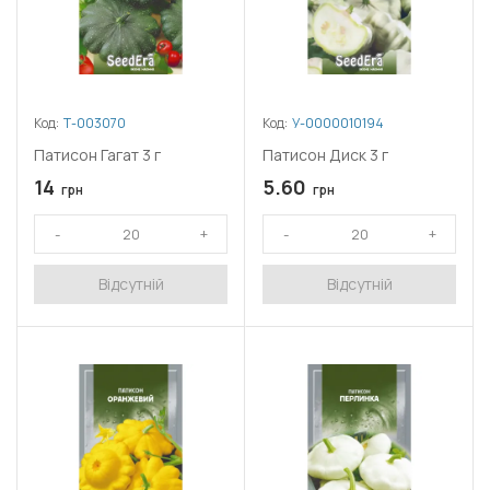
Код:
Т-003070
Код:
У-0000010194
Патисон Гагат 3 г
Патисон Диск 3 г
14
5.60
грн
грн
Відсутній
Відсутній