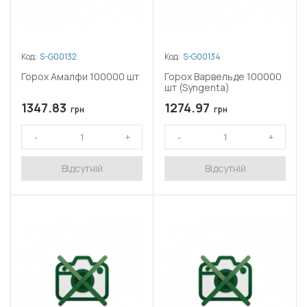
Код:
S-G00132
Код:
S-G00134
Горох Амалфи 100000 шт
Горох Варвельде 100000
шт (Syngenta)
1347.83
1274.97
грн
грн
Відсутній
Відсутній