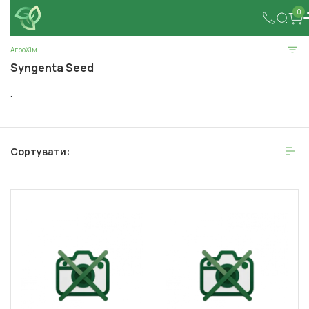
0
АгроХім
Syngenta Seed
.
Сортувати: