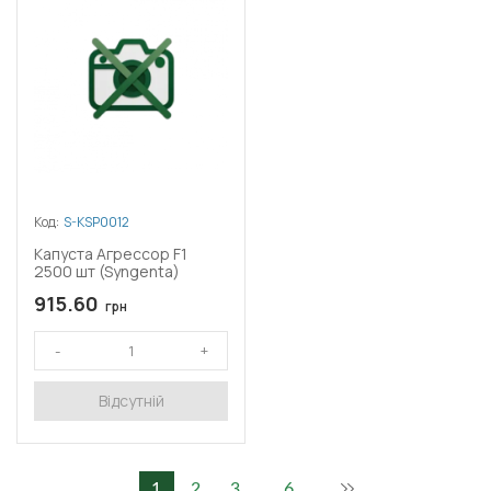
Код:
S-KSP0012
Капуста Агрессор F1
2500 шт (Syngenta)
915.60
грн
Відсутній
...
1
2
3
6