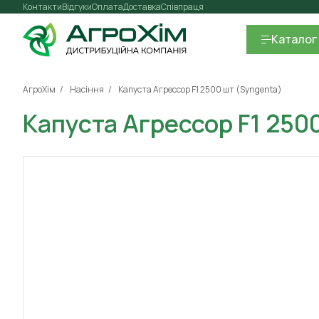
Контакти
Відгуки
Оплата
Доставка
Співпраця
Каталог
АгроХім
Насіння
Капуста Агрессор F1 2500 шт (Syngenta)
Капуста Агрессор F1 250