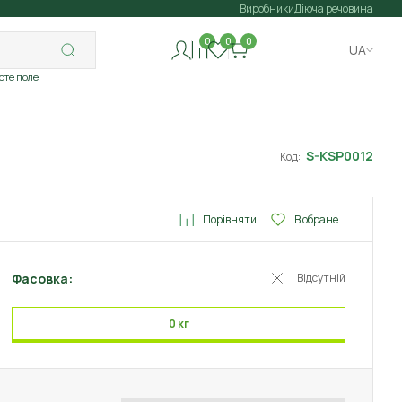
Виробники
Діюча речовина
0
0
0
UA
исте поле
S-KSP0012
Код:
Порівняти
В обране
Фасовка:
Відсутній
0 кг