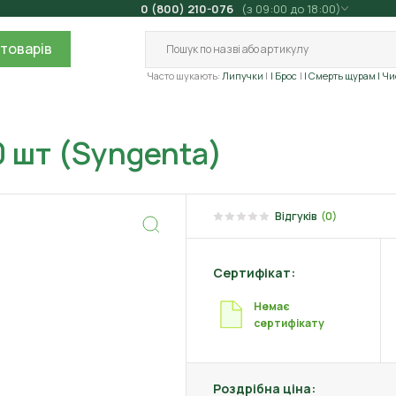
0 (800) 210-076
(з 09:00 до 18:00)
товарів
Часто шукають:
Липучки
| Брос
| Смерть щурам
| Ч
0 шт (Syngenta)
Відгуків
(0)
Сертифікат:
Немає
сертифікату
Роздрібна ціна: