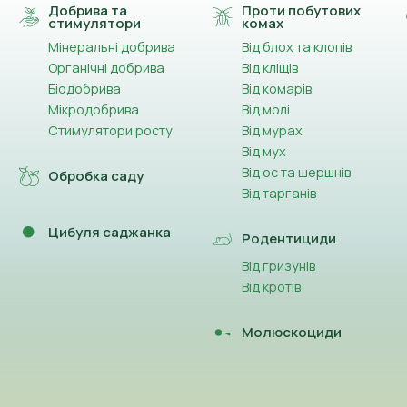
Добрива та
Проти побутових
стимулятори
комах
Мінеральні добрива
Від блох та клопів
Органічні добрива
Від кліщів
Біодобрива
Від комарів
Мікродобрива
Від молі
Стимулятори росту
Від мурах
Від мух
Від ос та шершнів
Обробка саду
Від тарганів
Цибуля саджанка
Родентициди
Від гризунів
Від кротів
Молюскоциди