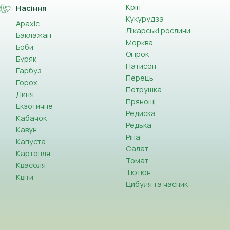
Кріп
Насіння
Кукурудза
Арахіс
Лікарські рослини
Баклажан
Морква
Боби
Огірок
Буряк
Патисон
Гарбуз
Перець
Горох
Петрушка
Диня
Прянощі
Екзотичне
Редиска
Кабачок
Редька
Кавун
Ріпа
Капуста
Салат
Картопля
Томат
Квасоля
Тютюн
Квіти
Цибуля та часник