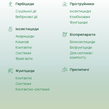
Гербіциди
Протруйники
Суцільної дії
Інсектицидні
Вибіркової дії
Комбіновані
Фунгіцидні
Інсектициди
Біопрепарати
Акарициди
Кишкові
Біоінсектициди
Контактні
Біофунгіциди
Системні
Для септиків і
компосту
Фуміганти
Прилипачі
Фунгіциди
Контактні
Системні
Контактно-системні