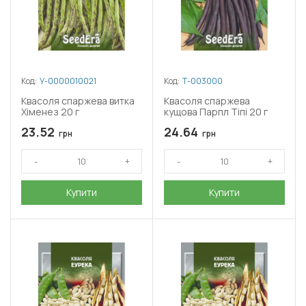
Код:
У-0000010021
Код:
Т-003000
Квасоля спаржева витка
Квасоля спаржева
Хіменез 20 г
кущова Парпл Тіпі 20 г
23.52
24.64
грн
грн
Купити
Купити