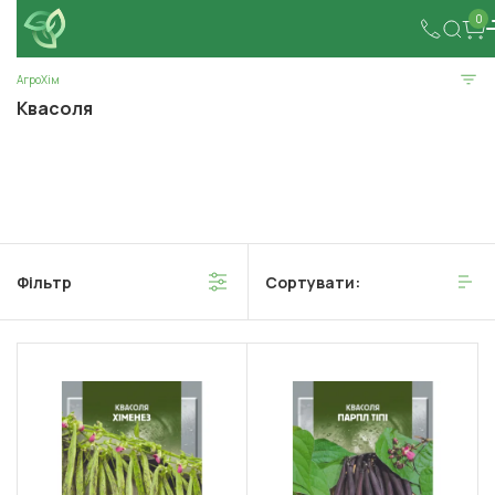
0
АгроХім
Квасоля
Фільтр
Сортувати: