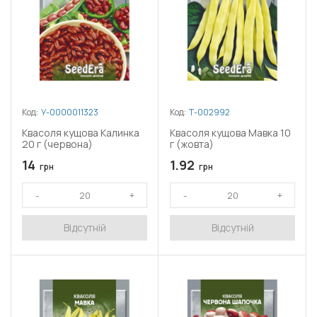
Код:
У-0000011323
Код:
Т-002992
Квасоля кущова Калинка
Квасоля кущова Мавка 10
20 г (червона)
г (жовта)
14
1.92
грн
грн
Відсутній
Відсутній