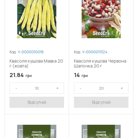
Код:
У-0000010018
Код:
У-0000011324
Квасоля кущова Мавка 20
Квасоля кущова Червона
г (жовта)
Шапочка 20 г
21.84
14
грн
грн
Відсутній
Відсутній