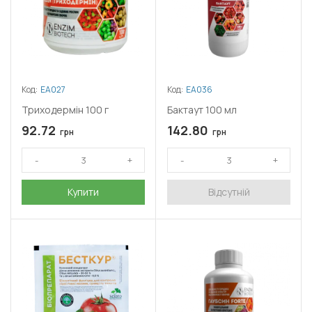
Код:
ЕА027
Код:
ЕА036
Триходермін 100 г
Бактаут 100 мл
92.72
142.80
грн
грн
Купити
Відсутній