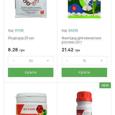
Код:
АТ018
Код:
ЕА035
Йодоцид 25 мл
Фунгіцид для кімнатних
рослин 20 г
8.28
21.42
грн
грн
Купити
Купити
NEW