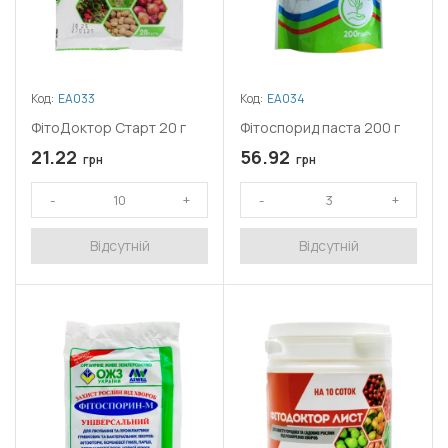
Код:
ЕА033
Код:
ЕА034
ФітоДоктор Старт 20 г
Фітоспорид паста 200 г
21.22
56.92
грн
грн
Відсутній
Відсутній