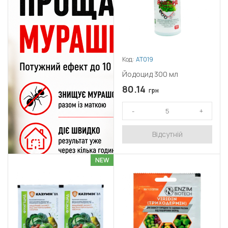
Код:
АТ019
Йодоцид 300 мл
80.14
грн
Відсутній
NEW