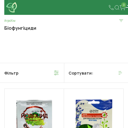
0
АгроХім
Біофунгіциди
Фільтр
Сортувати: