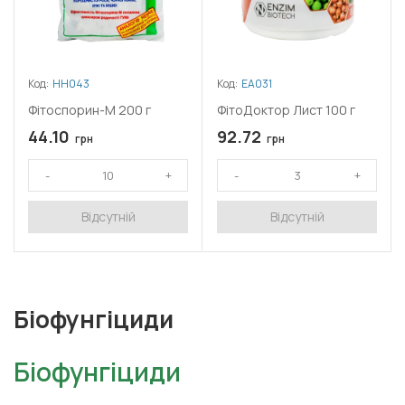
Код:
НН043
Код:
ЕА031
Фітоспорин-М 200 г
ФітоДоктор Лист 100 г
44.10
92.72
грн
грн
Відсутній
Відсутній
Біофунгіциди
Біофунгіциди