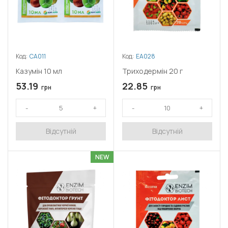
Код:
СА011
Код:
ЕА028
Казумін 10 мл
Триходермін 20 г
53.19
22.85
грн
грн
Відсутній
Відсутній
NEW